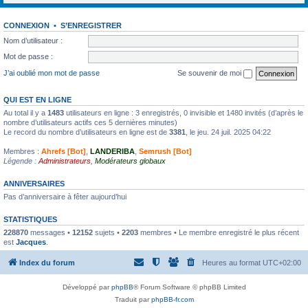
CONNEXION
•
S’ENREGISTRER
Nom d’utilisateur :
Mot de passe :
J’ai oublié mon mot de passe
Se souvenir de moi
QUI EST EN LIGNE
Au total il y a
1483
utilisateurs en ligne : 3 enregistrés, 0 invisible et 1480 invités (d’après le
nombre d’utilisateurs actifs ces 5 dernières minutes)
Le record du nombre d’utilisateurs en ligne est de
3381
, le jeu. 24 juil. 2025 04:22
Membres :
Ahrefs [Bot]
,
LANDERIBA
,
Semrush [Bot]
Légende :
Administrateurs
,
Modérateurs globaux
ANNIVERSAIRES
Pas d’anniversaire à fêter aujourd’hui
STATISTIQUES
228870
messages •
12152
sujets •
2203
membres • Le membre enregistré le plus récent
est
Jacques
.
Index du forum
Heures au format
UTC+02:00
Développé par
phpBB
® Forum Software © phpBB Limited
Traduit par
phpBB-fr.com