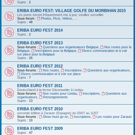
Sujets :
2
ERIBA EURO FEST: VILLAGE GOLFE DU MORBIHAN 2015
Les posts seront fréquemment mis à jour, veuillez surveiller
Sous-forum :
Photos, Picts, Vidéos, ....
Sujets :
48
ERIBA EURO FEST 2014
Sujets :
2
ERIBA EURO FEST 2013
Sous-forums :
Questions aux organisateurs Belgique
,
Nos routes pour la
Belgique
,
Inscriptions pour la Belgique
,
Divers communication et à voir
sur place pour la Belgique
Sujets :
25
ERIBA EURO FEST 2012
Sous-forums :
Nos routes
,
Inscriptions
,
Questions aux organisateurs
,
Divers communication et à voir sur place
Sujets :
7
ERIBA EURO FEST 2011
Deutschland‏ à la ferme Gitzenweiler à Lindau
Sous-forums :
Nos routes pour Lindau
,
Inscriptions
,
Questions aux
organisateurs
,
Renseignements
Sujets :
13
ERIBA EURO FEST 2010
seconde édition à Zarautz (Espagne) du 03/07 au 11/07
Sous-forums :
Show must go on
,
Inscriptions
,
Les routes pour Zarautz
Sujets :
10
ERIBA EURO FEST 2009
Sujets :
47