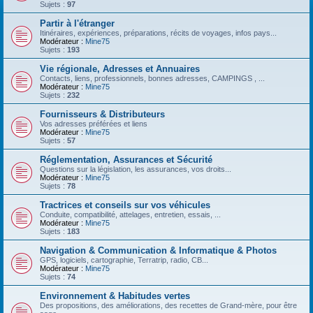
Sujets :
97
Partir à l'étranger
Itinéraires, expériences, préparations, récits de voyages, infos pays...
Modérateur :
Mine75
Sujets :
193
Vie régionale, Adresses et Annuaires
Contacts, liens, professionnels, bonnes adresses, CAMPINGS , ...
Modérateur :
Mine75
Sujets :
232
Fournisseurs & Distributeurs
Vos adresses préférées et liens
Modérateur :
Mine75
Sujets :
57
Réglementation, Assurances et Sécurité
Questions sur la législation, les assurances, vos droits...
Modérateur :
Mine75
Sujets :
78
Tractrices et conseils sur vos véhicules
Conduite, compatibilité, attelages, entretien, essais, ...
Modérateur :
Mine75
Sujets :
183
Navigation & Communication & Informatique & Photos
GPS, logiciels, cartographie, Terratrip, radio, CB...
Modérateur :
Mine75
Sujets :
74
Environnement & Habitudes vertes
Des propositions, des améliorations, des recettes de Grand-mère, pour être