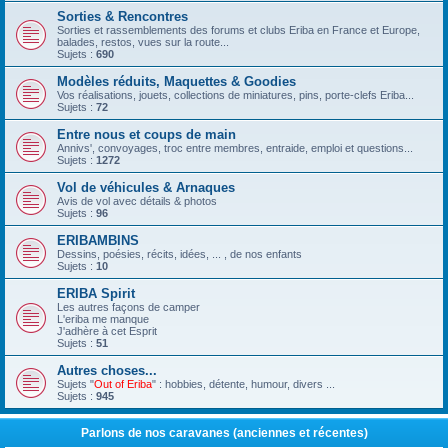
Sorties & Rencontres
Sorties et rassemblements des forums et clubs Eriba en France et Europe,
balades, restos, vues sur la route...
Sujets :
690
Modèles réduits, Maquettes & Goodies
Vos réalisations, jouets, collections de miniatures, pins, porte-clefs Eriba...
Sujets :
72
Entre nous et coups de main
Annivs', convoyages, troc entre membres, entraide, emploi et questions...
Sujets :
1272
Vol de véhicules & Arnaques
Avis de vol avec détails & photos
Sujets :
96
ERIBAMBINS
Dessins, poésies, récits, idées, ... , de nos enfants
Sujets :
10
ERIBA Spirit
Les autres façons de camper
L'eriba me manque
J'adhère à cet Esprit
Sujets :
51
Autres choses...
Sujets "
Out of Eriba
" : hobbies, détente, humour, divers ...
Sujets :
945
Parlons de nos caravanes (anciennes et récentes)