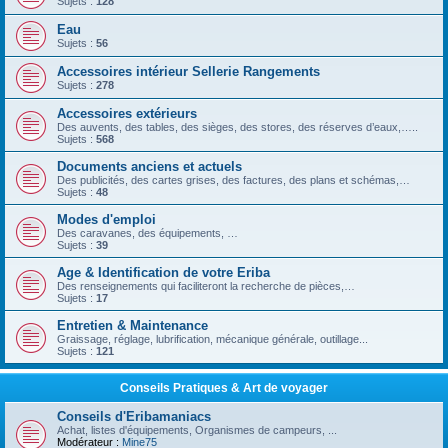
Sujets :
128
Eau
Sujets :
56
Accessoires intérieur Sellerie Rangements
Sujets :
278
Accessoires extérieurs
Des auvents, des tables, des sièges, des stores, des réserves d’eaux,…..
Sujets :
568
Documents anciens et actuels
Des publicités, des cartes grises, des factures, des plans et schémas,…
Sujets :
48
Modes d'emploi
Des caravanes, des équipements, …
Sujets :
39
Age & Identification de votre Eriba
Des renseignements qui faciliteront la recherche de pièces,…
Sujets :
17
Entretien & Maintenance
Graissage, réglage, lubrification, mécanique générale, outillage...
Sujets :
121
Conseils Pratiques & Art de voyager
Conseils d'Eribamaniacs
Achat, listes d'équipements, Organismes de campeurs, ...
Modérateur :
Mine75