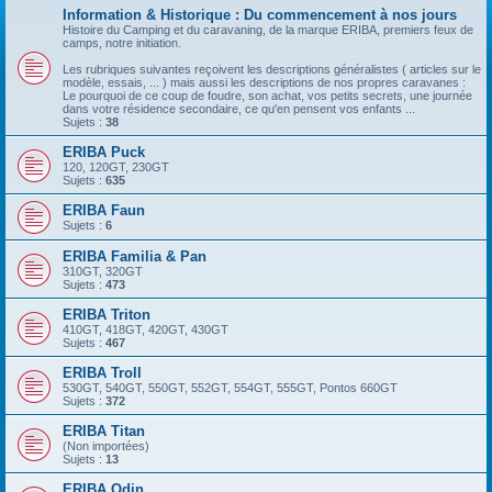
Information & Historique : Du commencement à nos jours
Histoire du Camping et du caravaning, de la marque ERIBA, premiers feux de
camps, notre initiation.
Les rubriques suivantes reçoivent les descriptions généralistes ( articles sur le
modèle, essais, ... ) mais aussi les descriptions de nos propres caravanes :
Le pourquoi de ce coup de foudre, son achat, vos petits secrets, une journée
dans votre résidence secondaire, ce qu'en pensent vos enfants ...
Sujets :
38
ERIBA Puck
120, 120GT, 230GT
Sujets :
635
ERIBA Faun
Sujets :
6
ERIBA Familia & Pan
310GT, 320GT
Sujets :
473
ERIBA Triton
410GT, 418GT, 420GT, 430GT
Sujets :
467
ERIBA Troll
530GT, 540GT, 550GT, 552GT, 554GT, 555GT, Pontos 660GT
Sujets :
372
ERIBA Titan
(Non importées)
Sujets :
13
ERIBA Odin