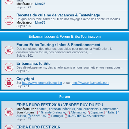
sage.
Modérateur :
Mine75
Sujets :
27
Recettes de cuisine de vacances & Tastevinage
De quoi nous faire saliver au fil de nos voyages avec des senteurs locales.
Modérateur :
Mine75
Sujets :
56
Eribamania.com & Forum Eriba Touring.com
Forum Eriba Touring : Infos & Fonctionnement
Des consignes, des chartes, des aides pour poster, la Modération, la
construction du forum, nos partenariats européens, …
Sujets :
101
Eribamania, le Site
Des développements, des améliorations à nous soumettre, vos remarques...
Sujets :
9
Copyright
Sur
http://www.forumeribatouring
et sur
http://www.eribamania.com
Sujets :
1
Forum
ERIBA EURO FEST 2018 / VENDEE PUY DU FOU
Modérateurs :
cricri10
,
christian
,
bébert44
,
eco
,
eribabinbin
,
Randafrance
Sous-forums :
Grande Bretagne
,
Allemagne
,
Espagne
,
Italie
,
Suisse
,
BENELUX
,
Portugal
,
INSCRIPTIONS definitives
Sujets :
37
ERIBA EURO FEST 2016