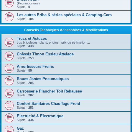
(Peu importées)
Sujets :
9
Les autres Eriba & séries spéciales & Camping-Cars
Sujets :
104
Conseils Techniques Accessoires & Modifications
Trucs et Astuces
vos bricolages, plans, photos , prix ou estimation ...
Sujets :
438
Châssis Timon Essieu Attelage
Sujets :
259
Amortisseurs Freins
Sujets :
85
Roues Jantes Pneumatiques
Sujets :
205
Carrosserie Plancher Toit Rehausse
Sujets :
287
Confort Sanitaires Chauffage Froid
Sujets :
253
Electricité & Electronique
Sujets :
434
Gaz