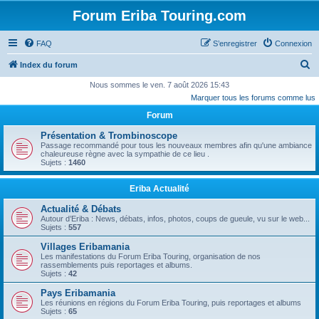
Forum Eriba Touring.com
FAQ
S’enregistrer
Connexion
R
Index du forum
e
Nous sommes le ven. 7 août 2026 15:43
Marquer tous les forums comme lus
c
Forum
h
e
Présentation & Trombinoscope
Passage recommandé pour tous les nouveaux membres afin qu'une ambiance
r
chaleureuse règne avec la sympathie de ce lieu .
Sujets :
1460
c
h
Eriba Actualité
e
Actualité & Débats
r
Autour d’Eriba : News, débats, infos, photos, coups de gueule, vu sur le web...
Sujets :
557
Villages Eribamania
Les manifestations du Forum Eriba Touring, organisation de nos
rassemblements puis reportages et albums.
Sujets :
42
Pays Eribamania
Les réunions en régions du Forum Eriba Touring, puis reportages et albums
Sujets :
65