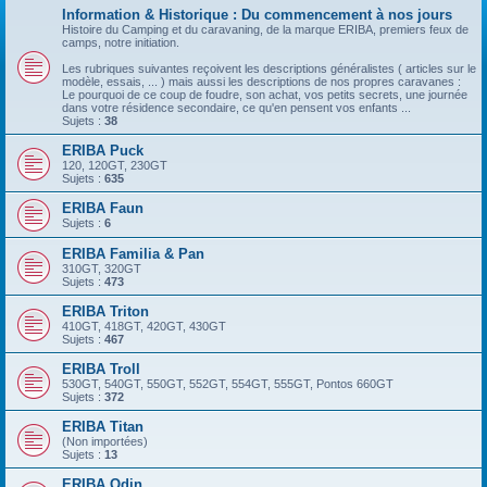
Information & Historique : Du commencement à nos jours
Histoire du Camping et du caravaning, de la marque ERIBA, premiers feux de
camps, notre initiation.
Les rubriques suivantes reçoivent les descriptions généralistes ( articles sur le
modèle, essais, ... ) mais aussi les descriptions de nos propres caravanes :
Le pourquoi de ce coup de foudre, son achat, vos petits secrets, une journée
dans votre résidence secondaire, ce qu'en pensent vos enfants ...
Sujets :
38
ERIBA Puck
120, 120GT, 230GT
Sujets :
635
ERIBA Faun
Sujets :
6
ERIBA Familia & Pan
310GT, 320GT
Sujets :
473
ERIBA Triton
410GT, 418GT, 420GT, 430GT
Sujets :
467
ERIBA Troll
530GT, 540GT, 550GT, 552GT, 554GT, 555GT, Pontos 660GT
Sujets :
372
ERIBA Titan
(Non importées)
Sujets :
13
ERIBA Odin