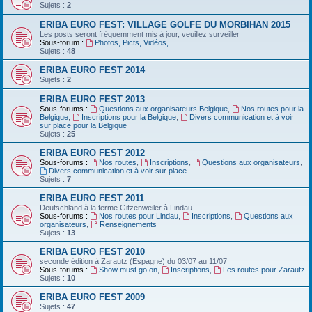
Sujets :
2
ERIBA EURO FEST: VILLAGE GOLFE DU MORBIHAN 2015
Les posts seront fréquemment mis à jour, veuillez surveiller
Sous-forum :
Photos, Picts, Vidéos, ....
Sujets :
48
ERIBA EURO FEST 2014
Sujets :
2
ERIBA EURO FEST 2013
Sous-forums :
Questions aux organisateurs Belgique
,
Nos routes pour la
Belgique
,
Inscriptions pour la Belgique
,
Divers communication et à voir
sur place pour la Belgique
Sujets :
25
ERIBA EURO FEST 2012
Sous-forums :
Nos routes
,
Inscriptions
,
Questions aux organisateurs
,
Divers communication et à voir sur place
Sujets :
7
ERIBA EURO FEST 2011
Deutschland‏ à la ferme Gitzenweiler à Lindau
Sous-forums :
Nos routes pour Lindau
,
Inscriptions
,
Questions aux
organisateurs
,
Renseignements
Sujets :
13
ERIBA EURO FEST 2010
seconde édition à Zarautz (Espagne) du 03/07 au 11/07
Sous-forums :
Show must go on
,
Inscriptions
,
Les routes pour Zarautz
Sujets :
10
ERIBA EURO FEST 2009
Sujets :
47