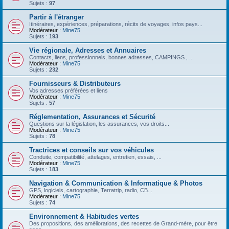
Sujets :
97
Partir à l'étranger
Itinéraires, expériences, préparations, récits de voyages, infos pays...
Modérateur :
Mine75
Sujets :
193
Vie régionale, Adresses et Annuaires
Contacts, liens, professionnels, bonnes adresses, CAMPINGS , ...
Modérateur :
Mine75
Sujets :
232
Fournisseurs & Distributeurs
Vos adresses préférées et liens
Modérateur :
Mine75
Sujets :
57
Réglementation, Assurances et Sécurité
Questions sur la législation, les assurances, vos droits...
Modérateur :
Mine75
Sujets :
78
Tractrices et conseils sur vos véhicules
Conduite, compatibilité, attelages, entretien, essais, ...
Modérateur :
Mine75
Sujets :
183
Navigation & Communication & Informatique & Photos
GPS, logiciels, cartographie, Terratrip, radio, CB...
Modérateur :
Mine75
Sujets :
74
Environnement & Habitudes vertes
Des propositions, des améliorations, des recettes de Grand-mère, pour être