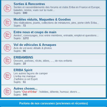
Sorties & Rencontres
Sorties et rassemblements des forums et clubs Eriba en France et Europe,
balades, restos, vues sur la route...
Sujets :
690
Modèles réduits, Maquettes & Goodies
Vos réalisations, jouets, collections de miniatures, pins, porte-clefs Eriba...
Sujets :
72
Entre nous et coups de main
Annivs', convoyages, troc entre membres, entraide, emploi et questions...
Sujets :
1272
Vol de véhicules & Arnaques
Avis de vol avec détails & photos
Sujets :
96
ERIBAMBINS
Dessins, poésies, récits, idées, ... , de nos enfants
Sujets :
10
ERIBA Spirit
Les autres façons de camper
L'eriba me manque
J'adhère à cet Esprit
Sujets :
51
Autres choses...
Sujets "
Out of Eriba
" : hobbies, détente, humour, divers ...
Sujets :
945
Parlons de nos caravanes (anciennes et récentes)