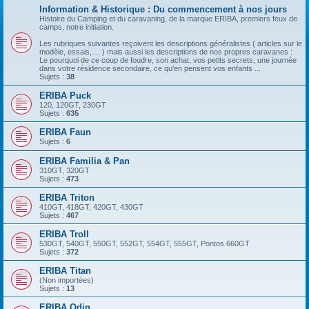
Information & Historique : Du commencement à nos jours
Histoire du Camping et du caravaning, de la marque ERIBA, premiers feux de
camps, notre initiation.
Les rubriques suivantes reçoivent les descriptions généralistes ( articles sur le
modèle, essais, ... ) mais aussi les descriptions de nos propres caravanes :
Le pourquoi de ce coup de foudre, son achat, vos petits secrets, une journée
dans votre résidence secondaire, ce qu'en pensent vos enfants ...
Sujets :
38
ERIBA Puck
120, 120GT, 230GT
Sujets :
635
ERIBA Faun
Sujets :
6
ERIBA Familia & Pan
310GT, 320GT
Sujets :
473
ERIBA Triton
410GT, 418GT, 420GT, 430GT
Sujets :
467
ERIBA Troll
530GT, 540GT, 550GT, 552GT, 554GT, 555GT, Pontos 660GT
Sujets :
372
ERIBA Titan
(Non importées)
Sujets :
13
ERIBA Odin