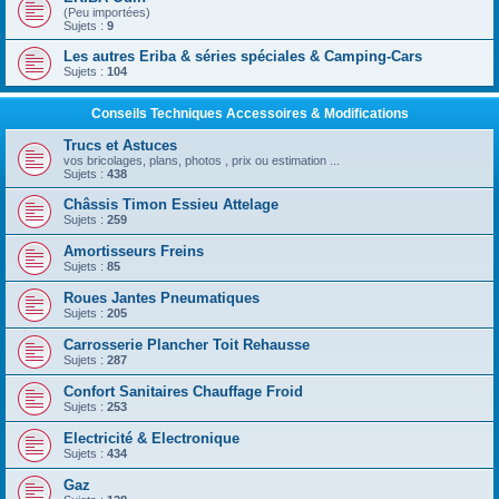
(Peu importées)
Sujets :
9
Les autres Eriba & séries spéciales & Camping-Cars
Sujets :
104
Conseils Techniques Accessoires & Modifications
Trucs et Astuces
vos bricolages, plans, photos , prix ou estimation ...
Sujets :
438
Châssis Timon Essieu Attelage
Sujets :
259
Amortisseurs Freins
Sujets :
85
Roues Jantes Pneumatiques
Sujets :
205
Carrosserie Plancher Toit Rehausse
Sujets :
287
Confort Sanitaires Chauffage Froid
Sujets :
253
Electricité & Electronique
Sujets :
434
Gaz