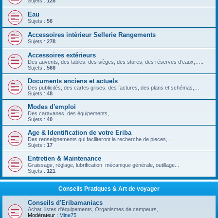
Sujets :
128
Eau
Sujets :
56
Accessoires intérieur Sellerie Rangements
Sujets :
278
Accessoires extérieurs
Des auvents, des tables, des sièges, des stores, des réserves d’eaux,…..
Sujets :
568
Documents anciens et actuels
Des publicités, des cartes grises, des factures, des plans et schémas,…
Sujets :
48
Modes d'emploi
Des caravanes, des équipements, …
Sujets :
40
Age & Identification de votre Eriba
Des renseignements qui faciliteront la recherche de pièces,…
Sujets :
17
Entretien & Maintenance
Graissage, réglage, lubrification, mécanique générale, outillage...
Sujets :
121
Conseils Pratiques & Art de voyager
Conseils d'Eribamaniacs
Achat, listes d'équipements, Organismes de campeurs, ...
Modérateur :
Mine75