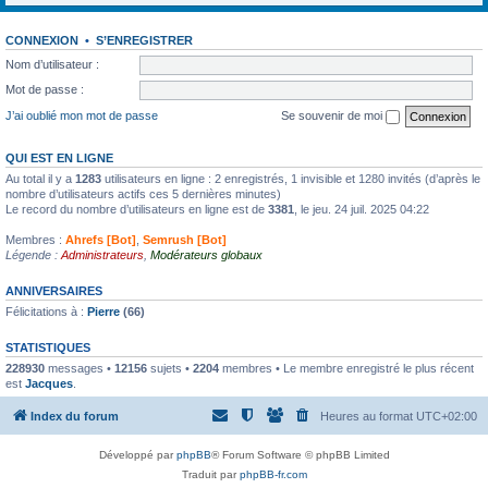
CONNEXION
•
S’ENREGISTRER
Nom d’utilisateur :
Mot de passe :
J’ai oublié mon mot de passe
Se souvenir de moi
QUI EST EN LIGNE
Au total il y a
1283
utilisateurs en ligne : 2 enregistrés, 1 invisible et 1280 invités (d’après le
nombre d’utilisateurs actifs ces 5 dernières minutes)
Le record du nombre d’utilisateurs en ligne est de
3381
, le jeu. 24 juil. 2025 04:22
Membres :
Ahrefs [Bot]
,
Semrush [Bot]
Légende :
Administrateurs
,
Modérateurs globaux
ANNIVERSAIRES
Félicitations à :
Pierre
(66)
STATISTIQUES
228930
messages •
12156
sujets •
2204
membres • Le membre enregistré le plus récent
est
Jacques
.
Index du forum
Heures au format
UTC+02:00
Développé par
phpBB
® Forum Software © phpBB Limited
Traduit par
phpBB-fr.com