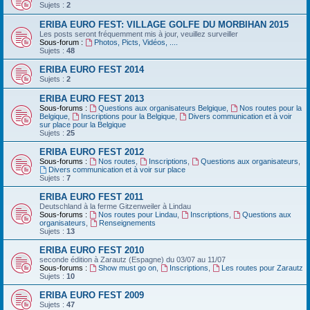
Sujets :
2
ERIBA EURO FEST: VILLAGE GOLFE DU MORBIHAN 2015
Les posts seront fréquemment mis à jour, veuillez surveiller
Sous-forum :
Photos, Picts, Vidéos, ....
Sujets :
48
ERIBA EURO FEST 2014
Sujets :
2
ERIBA EURO FEST 2013
Sous-forums :
Questions aux organisateurs Belgique
,
Nos routes pour la
Belgique
,
Inscriptions pour la Belgique
,
Divers communication et à voir
sur place pour la Belgique
Sujets :
25
ERIBA EURO FEST 2012
Sous-forums :
Nos routes
,
Inscriptions
,
Questions aux organisateurs
,
Divers communication et à voir sur place
Sujets :
7
ERIBA EURO FEST 2011
Deutschland‏ à la ferme Gitzenweiler à Lindau
Sous-forums :
Nos routes pour Lindau
,
Inscriptions
,
Questions aux
organisateurs
,
Renseignements
Sujets :
13
ERIBA EURO FEST 2010
seconde édition à Zarautz (Espagne) du 03/07 au 11/07
Sous-forums :
Show must go on
,
Inscriptions
,
Les routes pour Zarautz
Sujets :
10
ERIBA EURO FEST 2009
Sujets :
47