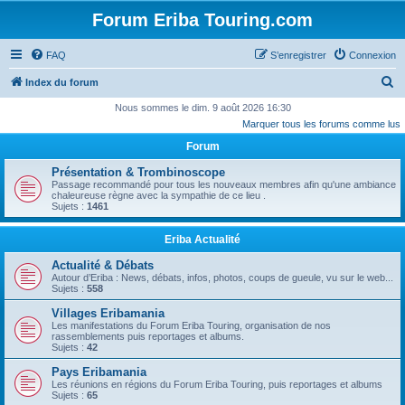
Forum Eriba Touring.com
FAQ
S’enregistrer
Connexion
R
Index du forum
e
Nous sommes le dim. 9 août 2026 16:30
Marquer tous les forums comme lus
c
Forum
h
e
Présentation & Trombinoscope
Passage recommandé pour tous les nouveaux membres afin qu'une ambiance
r
chaleureuse règne avec la sympathie de ce lieu .
Sujets :
1461
c
h
Eriba Actualité
e
Actualité & Débats
r
Autour d’Eriba : News, débats, infos, photos, coups de gueule, vu sur le web...
Sujets :
558
Villages Eribamania
Les manifestations du Forum Eriba Touring, organisation de nos
rassemblements puis reportages et albums.
Sujets :
42
Pays Eribamania
Les réunions en régions du Forum Eriba Touring, puis reportages et albums
Sujets :
65