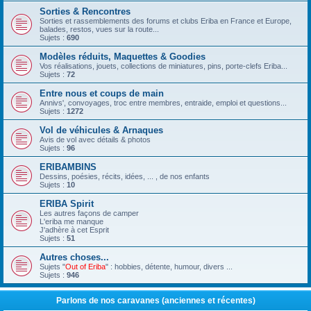
Sorties & Rencontres
Sorties et rassemblements des forums et clubs Eriba en France et Europe,
balades, restos, vues sur la route...
Sujets :
690
Modèles réduits, Maquettes & Goodies
Vos réalisations, jouets, collections de miniatures, pins, porte-clefs Eriba...
Sujets :
72
Entre nous et coups de main
Annivs', convoyages, troc entre membres, entraide, emploi et questions...
Sujets :
1272
Vol de véhicules & Arnaques
Avis de vol avec détails & photos
Sujets :
96
ERIBAMBINS
Dessins, poésies, récits, idées, ... , de nos enfants
Sujets :
10
ERIBA Spirit
Les autres façons de camper
L'eriba me manque
J'adhère à cet Esprit
Sujets :
51
Autres choses...
Sujets "
Out of Eriba
" : hobbies, détente, humour, divers ...
Sujets :
946
Parlons de nos caravanes (anciennes et récentes)