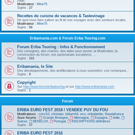
sage.
Modérateur :
Mine75
Sujets :
27
Recettes de cuisine de vacances & Tastevinage
De quoi nous faire saliver au fil de nos voyages avec des senteurs locales.
Modérateur :
Mine75
Sujets :
56
Eribamania.com & Forum Eriba Touring.com
Forum Eriba Touring : Infos & Fonctionnement
Des consignes, des chartes, des aides pour poster, la Modération, la
construction du forum, nos partenariats européens, …
Sujets :
101
Eribamania, le Site
Des développements, des améliorations à nous soumettre, vos remarques...
Sujets :
9
Copyright
Sur
http://www.forumeribatouring
et sur
http://www.eribamania.com
Sujets :
1
Forum
ERIBA EURO FEST 2018 / VENDEE PUY DU FOU
Modérateurs :
cricri10
,
christian
,
bébert44
,
eco
,
eribabinbin
,
Randafrance
Sous-forums :
Grande Bretagne
,
Allemagne
,
Espagne
,
Italie
,
Suisse
,
BENELUX
,
Portugal
,
INSCRIPTIONS definitives
Sujets :
37
ERIBA EURO FEST 2016