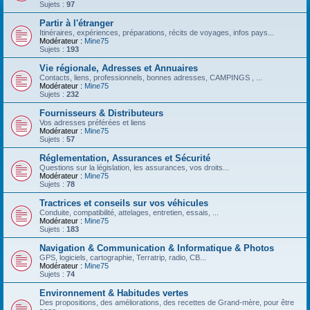
Sujets :
97
Partir à l'étranger
Itinéraires, expériences, préparations, récits de voyages, infos pays...
Modérateur :
Mine75
Sujets :
193
Vie régionale, Adresses et Annuaires
Contacts, liens, professionnels, bonnes adresses, CAMPINGS , ...
Modérateur :
Mine75
Sujets :
232
Fournisseurs & Distributeurs
Vos adresses préférées et liens
Modérateur :
Mine75
Sujets :
57
Réglementation, Assurances et Sécurité
Questions sur la législation, les assurances, vos droits...
Modérateur :
Mine75
Sujets :
78
Tractrices et conseils sur vos véhicules
Conduite, compatibilité, attelages, entretien, essais, ...
Modérateur :
Mine75
Sujets :
183
Navigation & Communication & Informatique & Photos
GPS, logiciels, cartographie, Terratrip, radio, CB...
Modérateur :
Mine75
Sujets :
74
Environnement & Habitudes vertes
Des propositions, des améliorations, des recettes de Grand-mère, pour être