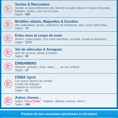
Sorties & Rencontres
Sorties et rassemblements des forums et clubs Eriba en France et Europe,
balades, restos, vues sur la route...
Sujets :
690
Modèles réduits, Maquettes & Goodies
Vos réalisations, jouets, collections de miniatures, pins, porte-clefs Eriba...
Sujets :
72
Entre nous et coups de main
Annivs', convoyages, troc entre membres, entraide, emploi et questions...
Sujets :
1272
Vol de véhicules & Arnaques
Avis de vol avec détails & photos
Sujets :
96
ERIBAMBINS
Dessins, poésies, récits, idées, ... , de nos enfants
Sujets :
10
ERIBA Spirit
Les autres façons de camper
L'eriba me manque
J'adhère à cet Esprit
Sujets :
51
Autres choses...
Sujets "
Out of Eriba
" : hobbies, détente, humour, divers ...
Sujets :
946
Parlons de nos caravanes (anciennes et récentes)