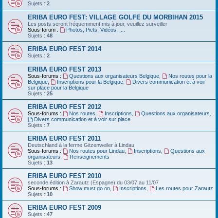
Sujets :
2
ERIBA EURO FEST: VILLAGE GOLFE DU MORBIHAN 2015
Les posts seront fréquemment mis à jour, veuillez surveiller
Sous-forum :
Photos, Picts, Vidéos, ....
Sujets :
48
ERIBA EURO FEST 2014
Sujets :
2
ERIBA EURO FEST 2013
Sous-forums :
Questions aux organisateurs Belgique
,
Nos routes pour la
Belgique
,
Inscriptions pour la Belgique
,
Divers communication et à voir
sur place pour la Belgique
Sujets :
25
ERIBA EURO FEST 2012
Sous-forums :
Nos routes
,
Inscriptions
,
Questions aux organisateurs
,
Divers communication et à voir sur place
Sujets :
7
ERIBA EURO FEST 2011
Deutschland‏ à la ferme Gitzenweiler à Lindau
Sous-forums :
Nos routes pour Lindau
,
Inscriptions
,
Questions aux
organisateurs
,
Renseignements
Sujets :
13
ERIBA EURO FEST 2010
seconde édition à Zarautz (Espagne) du 03/07 au 11/07
Sous-forums :
Show must go on
,
Inscriptions
,
Les routes pour Zarautz
Sujets :
10
ERIBA EURO FEST 2009
Sujets :
47