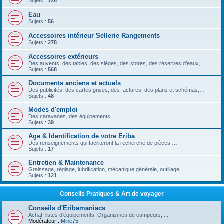
Sujets :
128
Eau
Sujets :
56
Accessoires intérieur Sellerie Rangements
Sujets :
278
Accessoires extérieurs
Des auvents, des tables, des sièges, des stores, des réserves d’eaux,…..
Sujets :
568
Documents anciens et actuels
Des publicités, des cartes grises, des factures, des plans et schémas,…
Sujets :
48
Modes d'emploi
Des caravanes, des équipements, …
Sujets :
39
Age & Identification de votre Eriba
Des renseignements qui faciliteront la recherche de pièces,…
Sujets :
17
Entretien & Maintenance
Graissage, réglage, lubrification, mécanique générale, outillage...
Sujets :
121
Conseils Pratiques & Art de voyager
Conseils d'Eribamaniacs
Achat, listes d'équipements, Organismes de campeurs, ...
Modérateur :
Mine75