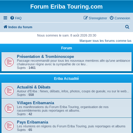
Forum Eriba Touring.com
FAQ
S’enregistrer
Connexion
R
Index du forum
e
Nous sommes le sam. 8 août 2026 20:30
Marquer tous les forums comme lus
c
Forum
h
e
Présentation & Trombinoscope
Passage recommandé pour tous les nouveaux membres afin qu'une ambiance
r
chaleureuse règne avec la sympathie de ce lieu .
Sujets :
1461
c
h
Eriba Actualité
e
Actualité & Débats
r
Autour d’Eriba : News, débats, infos, photos, coups de gueule, vu sur le web...
Sujets :
558
Villages Eribamania
Les manifestations du Forum Eriba Touring, organisation de nos
rassemblements puis reportages et albums.
Sujets :
42
Pays Eribamania
Les réunions en régions du Forum Eriba Touring, puis reportages et albums
Sujets :
65