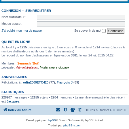
CONNEXION
•
S’ENREGISTRER
Nom d’utilisateur :
Mot de passe :
J’ai oublié mon mot de passe
Se souvenir de moi
QUI EST EN LIGNE
Au total il y a
1215
utilisateurs en ligne : 1 enregistré, 0 invisible et 1214 invités (d’après le
nombre d’utilisateurs actifs ces 5 dernières minutes)
Le record du nombre d’utilisateurs en ligne est de
3381
, le jeu. 24 juil. 2025 04:22
Membres :
Semrush [Bot]
Légende :
Administrateurs
,
Modérateurs globaux
ANNIVERSAIRES
Félicitations à :
odin2009ETC420
(77),
François J
(69)
STATISTIQUES
228907
messages •
12155
sujets •
2204
membres • Le membre enregistré le plus récent
est
Jacques
.
Index du forum
Heures au format
UTC+02:00
Développé par
phpBB
® Forum Software © phpBB Limited
Traduit par
phpBB-fr.com