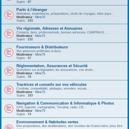
Sujets :
97
Partir à l'étranger
Itinéraires, expériences, préparations, récits de voyages, infos pays...
Modérateur :
Mine75
Sujets :
193
Vie régionale, Adresses et Annuaires
Contacts, liens, professionnels, bonnes adresses, CAMPINGS , ...
Modérateur :
Mine75
Sujets :
232
Fournisseurs & Distributeurs
Vos adresses préférées et liens
Modérateur :
Mine75
Sujets :
57
Réglementation, Assurances et Sécurité
Questions sur la législation, les assurances, vos droits...
Modérateur :
Mine75
Sujets :
78
Tractrices et conseils sur vos véhicules
Conduite, compatibilité, attelages, entretien, essais, ...
Modérateur :
Mine75
Sujets :
183
Navigation & Communication & Informatique & Photos
GPS, logiciels, cartographie, Terratrip, radio, CB...
Modérateur :
Mine75
Sujets :
74
Environnement & Habitudes vertes
Des propositions, des améliorations, des recettes de Grand-mère, pour être