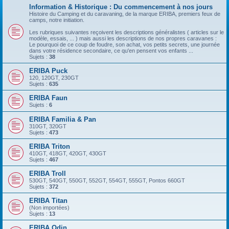
Information & Historique : Du commencement à nos jours
Histoire du Camping et du caravaning, de la marque ERIBA, premiers feux de
camps, notre initiation.
Les rubriques suivantes reçoivent les descriptions généralistes ( articles sur le
modèle, essais, ... ) mais aussi les descriptions de nos propres caravanes :
Le pourquoi de ce coup de foudre, son achat, vos petits secrets, une journée
dans votre résidence secondaire, ce qu'en pensent vos enfants ...
Sujets :
38
ERIBA Puck
120, 120GT, 230GT
Sujets :
635
ERIBA Faun
Sujets :
6
ERIBA Familia & Pan
310GT, 320GT
Sujets :
473
ERIBA Triton
410GT, 418GT, 420GT, 430GT
Sujets :
467
ERIBA Troll
530GT, 540GT, 550GT, 552GT, 554GT, 555GT, Pontos 660GT
Sujets :
372
ERIBA Titan
(Non importées)
Sujets :
13
ERIBA Odin