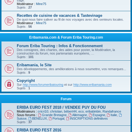
sage.
Modérateur :
Mine75
Sujets :
27
Recettes de cuisine de vacances & Tastevinage
De quoi nous faire saliver au fil de nos voyages avec des senteurs locales.
Modérateur :
Mine75
Sujets :
56
Eribamania.com & Forum Eriba Touring.com
Forum Eriba Touring : Infos & Fonctionnement
Des consignes, des chartes, des aides pour poster, la Modération, la
construction du forum, nos partenariats européens, …
Sujets :
101
Eribamania, le Site
Des développements, des améliorations à nous soumettre, vos remarques...
Sujets :
9
Copyright
Sur
http://www.forumeribatouring
et sur
http://www.eribamania.com
Sujets :
1
Forum
ERIBA EURO FEST 2018 / VENDEE PUY DU FOU
Modérateurs :
cricri10
,
christian
,
bébert44
,
eco
,
eribabinbin
,
Randafrance
Sous-forums :
Grande Bretagne
,
Allemagne
,
Espagne
,
Italie
,
Suisse
,
BENELUX
,
Portugal
,
INSCRIPTIONS definitives
Sujets :
37
ERIBA EURO FEST 2016