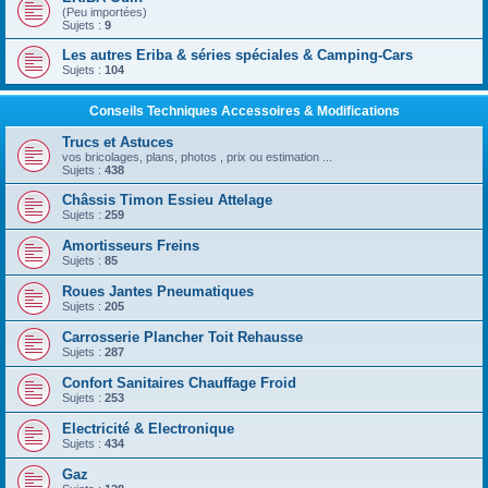
(Peu importées)
Sujets :
9
Les autres Eriba & séries spéciales & Camping-Cars
Sujets :
104
Conseils Techniques Accessoires & Modifications
Trucs et Astuces
vos bricolages, plans, photos , prix ou estimation ...
Sujets :
438
Châssis Timon Essieu Attelage
Sujets :
259
Amortisseurs Freins
Sujets :
85
Roues Jantes Pneumatiques
Sujets :
205
Carrosserie Plancher Toit Rehausse
Sujets :
287
Confort Sanitaires Chauffage Froid
Sujets :
253
Electricité & Electronique
Sujets :
434
Gaz