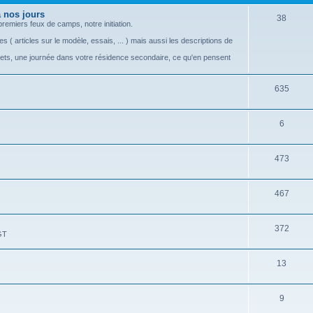
s
e
 nos jours
S
38
emiers feux de camps, notre initiation.
t
u
s ( articles sur le modèle, essais, ... ) mais aussi les descriptions de
s
j
rets, une journée dans votre résidence secondaire, ce qu'en pensent
e
S
635
t
u
s
S
6
j
u
e
S
473
j
t
u
e
s
S
467
j
t
u
e
s
S
372
j
t
GT
u
e
s
S
13
j
t
u
e
s
S
9
j
t