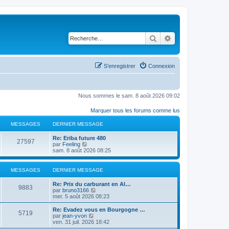
Rechercher
Recherche avancé
S’enregistrer
Connexion
Nous sommes le sam. 8 août 2026 09:02
Marquer tous les forums comme lus
MESSAGES
DERNIER MESSAGE
D
Re: Eriba future 480
M
27597
e
V
par
Feeling
r
o
sam. 8 août 2026 08:25
e
n
i
i
r
s
e
l
MESSAGES
DERNIER MESSAGE
r
e
s
m
d
D
Re: Prix ​​du carburant en Al…
M
e
e
9883
e
V
par
bruno3166
s
r
a
r
o
mer. 5 août 2026 08:23
s
n
e
n
i
a
i
g
i
r
D
Re: Evadez vous en Bourgogne …
g
e
M
5719
s
e
l
e
V
par
jean-yvon
e
r
e
r
e
r
o
ven. 31 juil. 2026 18:42
m
e
s
m
d
n
i