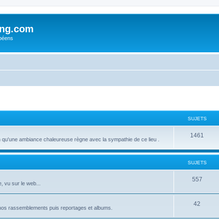
ing.com
péens
SUJETS
S
1461
u'une ambiance chaleureuse règne avec la sympathie de ce lieu .
u
j
SUJETS
e
S
557
, vu sur le web...
t
u
s
S
42
j
 nos rassemblements puis reportages et albums.
u
e