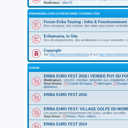
Modérateur :
Mine75
ERIBAMANIA.COM & FORUM ERIBA TOURING.COM
Forum Eriba Touring : Infos & Fonctionnement
Des consignes, des chartes, des aides pour poster, la Modér
Eribamania, le Site
Des développements, des améliorations à nous soumettre, v
Copyright
Sur
http://www.forumeribatouring
et sur
http://www.eribaman
FORUM
ERIBA EURO FEST 2018 / VENDEE PUY DU FO
Modérateurs :
cricri10
,
christian
,
bébert44
,
eco
,
eribabinbin
,
Sous-forums :
Grande Bretagne
,
Allemagne
,
Espagn
definitives
ERIBA EURO FEST 2016
ERIBA EURO FEST: VILLAGE GOLFE DU MORB
Les posts seront fréquemment mis à jour, veuillez surveiller
Sous-forum :
Photos, Picts, Vidéos, ....
ERIBA EURO FEST 2014