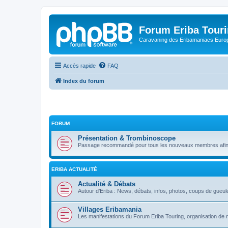
Forum Eriba Tour
Caravaning des Eribamaniacs Euro
Accès rapide
FAQ
Index du forum
FORUM
Présentation & Trombinoscope
Passage recommandé pour tous les nouveaux membres afin q
ERIBA ACTUALITÉ
Actualité & Débats
Autour d’Eriba : News, débats, infos, photos, coups de gueule
Villages Eribamania
Les manifestations du Forum Eriba Touring, organisation de