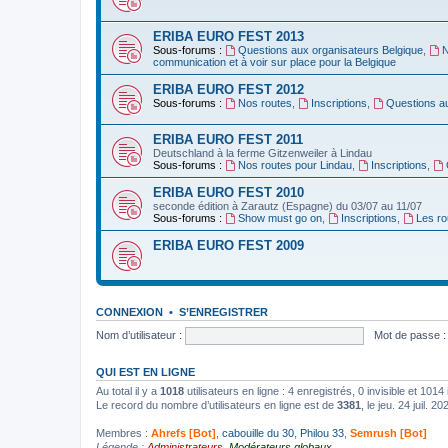
ERIBA EURO FEST 2013
Sous-forums :
Questions aux organisateurs Belgique
,
N
communication et à voir sur place pour la Belgique
ERIBA EURO FEST 2012
Sous-forums :
Nos routes
,
Inscriptions
,
Questions a
ERIBA EURO FEST 2011
Deutschland‏ à la ferme Gitzenweiler à Lindau
Sous-forums :
Nos routes pour Lindau
,
Inscriptions
,
ERIBA EURO FEST 2010
seconde édition à Zarautz (Espagne) du 03/07 au 11/07
Sous-forums :
Show must go on
,
Inscriptions
,
Les ro
ERIBA EURO FEST 2009
CONNEXION
•
S’ENREGISTRER
Nom d’utilisateur :
Mot de passe :
QUI EST EN LIGNE
Au total il y a
1018
utilisateurs en ligne : 4 enregistrés, 0 invisible et 101
Le record du nombre d’utilisateurs en ligne est de
3381
, le jeu. 24 juil. 2
Membres :
Ahrefs [Bot]
,
cabouille du 30
,
Philou 33
,
Semrush [Bot]
Légende :
Administrateurs
,
Modérateurs globaux