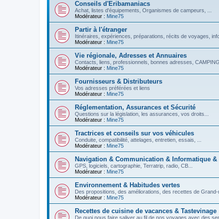
Conseils d'Eribamaniacs
Achat, listes d'équipements, Organismes de campeurs, ...
Modérateur :
Mine75
Partir à l'étranger
Itinéraires, expériences, préparations, récits de voyages, inf
Modérateur :
Mine75
Vie régionale, Adresses et Annuaires
Contacts, liens, professionnels, bonnes adresses, CAMPINGS
Modérateur :
Mine75
Fournisseurs & Distributeurs
Vos adresses préférées et liens
Modérateur :
Mine75
Réglementation, Assurances et Sécurité
Questions sur la législation, les assurances, vos droits...
Modérateur :
Mine75
Tractrices et conseils sur vos véhicules
Conduite, compatibilité, attelages, entretien, essais, ...
Modérateur :
Mine75
Navigation & Communication & Informatique &
GPS, logiciels, cartographie, Terratrip, radio, CB...
Modérateur :
Mine75
Environnement & Habitudes vertes
Des propositions, des améliorations, des recettes de Grand-
Modérateur :
Mine75
Recettes de cuisine de vacances & Tastevinage
De quoi nous faire saliver au fil de nos voyages avec des se