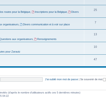
e
u
s
S
25
t
j
os routes pour la Belgique
,
Inscriptions pour la Belgique
,
Divers
u
s
e
j
S
7
t
ux organisateurs
,
Divers communication et à voir sur place
e
u
s
S
13
t
j
Questions aux organisateurs
,
Renseignements
u
s
e
j
S
10
t
utes pour Zarautz
e
u
s
t
j
S
47
s
e
u
t
j
s
e
J’ai oublié mon mot de passe
|
Se souvenir de moi
t
s
4 invités (d’après le nombre d’utilisateurs actifs ces 5 dernières minutes)
025 04:22