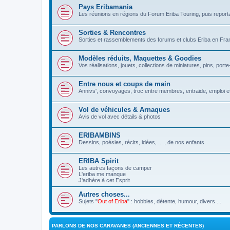
Pays Eribamania
Les réunions en régions du Forum Eriba Touring, puis repor
Sorties & Rencontres
Sorties et rassemblements des forums et clubs Eriba en Franc
Modèles réduits, Maquettes & Goodies
Vos réalisations, jouets, collections de miniatures, pins, porte-
Entre nous et coups de main
Annivs', convoyages, troc entre membres, entraide, emploi et
Vol de véhicules & Arnaques
Avis de vol avec détails & photos
ERIBAMBINS
Dessins, poésies, récits, idées, ... , de nos enfants
ERIBA Spirit
Les autres façons de camper
L'eriba me manque
J'adhère à cet Esprit
Autres choses...
Sujets "
Out of Eriba
" : hobbies, détente, humour, divers ...
PARLONS DE NOS CARAVANES (ANCIENNES ET RÉCENTES)