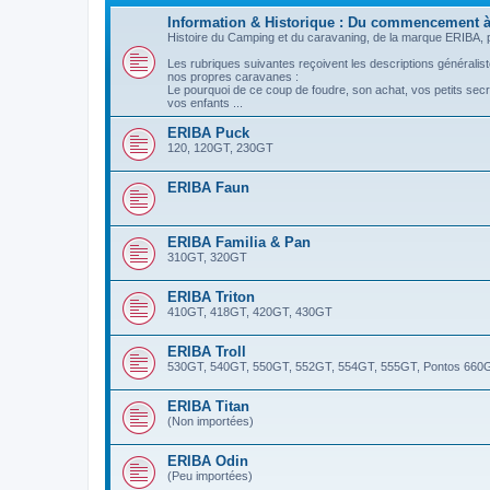
Information & Historique : Du commencement à
Histoire du Camping et du caravaning, de la marque ERIBA, pr
Les rubriques suivantes reçoivent les descriptions généraliste
nos propres caravanes :
Le pourquoi de ce coup de foudre, son achat, vos petits sec
vos enfants ...
ERIBA Puck
120, 120GT, 230GT
ERIBA Faun
ERIBA Familia & Pan
310GT, 320GT
ERIBA Triton
410GT, 418GT, 420GT, 430GT
ERIBA Troll
530GT, 540GT, 550GT, 552GT, 554GT, 555GT, Pontos 660
ERIBA Titan
(Non importées)
ERIBA Odin
(Peu importées)