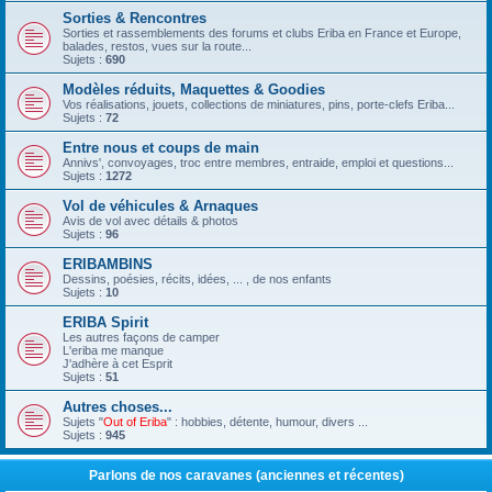
Sorties & Rencontres
Sorties et rassemblements des forums et clubs Eriba en France et Europe,
balades, restos, vues sur la route...
Sujets :
690
Modèles réduits, Maquettes & Goodies
Vos réalisations, jouets, collections de miniatures, pins, porte-clefs Eriba...
Sujets :
72
Entre nous et coups de main
Annivs', convoyages, troc entre membres, entraide, emploi et questions...
Sujets :
1272
Vol de véhicules & Arnaques
Avis de vol avec détails & photos
Sujets :
96
ERIBAMBINS
Dessins, poésies, récits, idées, ... , de nos enfants
Sujets :
10
ERIBA Spirit
Les autres façons de camper
L'eriba me manque
J'adhère à cet Esprit
Sujets :
51
Autres choses...
Sujets "
Out of Eriba
" : hobbies, détente, humour, divers ...
Sujets :
945
Parlons de nos caravanes (anciennes et récentes)