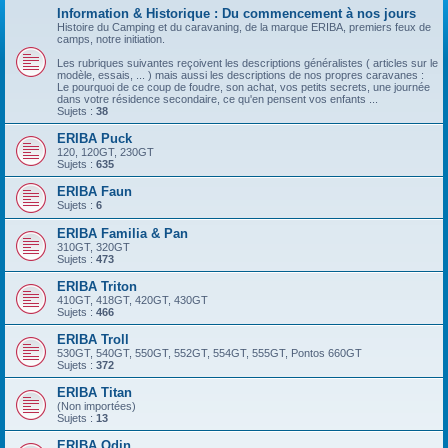
Information & Historique : Du commencement à nos jours
Histoire du Camping et du caravaning, de la marque ERIBA, premiers feux de
camps, notre initiation.
Les rubriques suivantes reçoivent les descriptions généralistes ( articles sur le
modèle, essais, ... ) mais aussi les descriptions de nos propres caravanes :
Le pourquoi de ce coup de foudre, son achat, vos petits secrets, une journée
dans votre résidence secondaire, ce qu'en pensent vos enfants ...
Sujets :
38
ERIBA Puck
120, 120GT, 230GT
Sujets :
635
ERIBA Faun
Sujets :
6
ERIBA Familia & Pan
310GT, 320GT
Sujets :
473
ERIBA Triton
410GT, 418GT, 420GT, 430GT
Sujets :
466
ERIBA Troll
530GT, 540GT, 550GT, 552GT, 554GT, 555GT, Pontos 660GT
Sujets :
372
ERIBA Titan
(Non importées)
Sujets :
13
ERIBA Odin