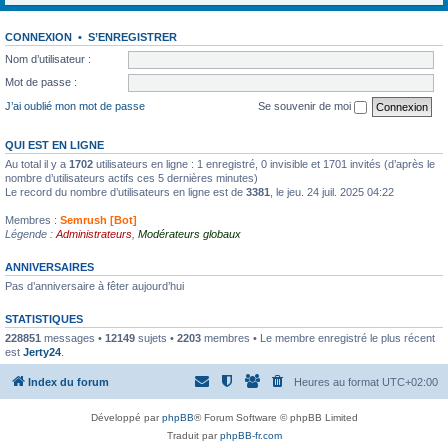
CONNEXION
•
S’ENREGISTRER
Nom d’utilisateur :
Mot de passe :
J’ai oublié mon mot de passe
Se souvenir de moi
QUI EST EN LIGNE
Au total il y a
1702
utilisateurs en ligne : 1 enregistré, 0 invisible et 1701 invités (d’après le
nombre d’utilisateurs actifs ces 5 dernières minutes)
Le record du nombre d’utilisateurs en ligne est de
3381
, le jeu. 24 juil. 2025 04:22
Membres :
Semrush [Bot]
Légende :
Administrateurs
,
Modérateurs globaux
ANNIVERSAIRES
Pas d’anniversaire à fêter aujourd’hui
STATISTIQUES
228851
messages •
12149
sujets •
2203
membres • Le membre enregistré le plus récent
est
Jerty24
.
Index du forum
Heures au format
UTC+02:00
Développé par
phpBB
® Forum Software © phpBB Limited
Traduit par
phpBB-fr.com