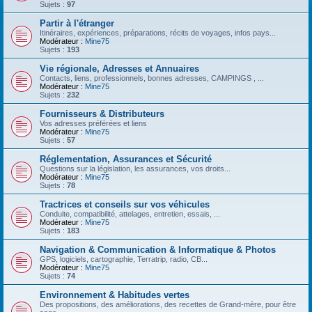
Sujets :
97
Partir à l'étranger
Itinéraires, expériences, préparations, récits de voyages, infos pays...
Modérateur :
Mine75
Sujets :
193
Vie régionale, Adresses et Annuaires
Contacts, liens, professionnels, bonnes adresses, CAMPINGS , ...
Modérateur :
Mine75
Sujets :
232
Fournisseurs & Distributeurs
Vos adresses préférées et liens
Modérateur :
Mine75
Sujets :
57
Réglementation, Assurances et Sécurité
Questions sur la législation, les assurances, vos droits...
Modérateur :
Mine75
Sujets :
78
Tractrices et conseils sur vos véhicules
Conduite, compatibilité, attelages, entretien, essais, ...
Modérateur :
Mine75
Sujets :
183
Navigation & Communication & Informatique & Photos
GPS, logiciels, cartographie, Terratrip, radio, CB...
Modérateur :
Mine75
Sujets :
74
Environnement & Habitudes vertes
Des propositions, des améliorations, des recettes de Grand-mère, pour être