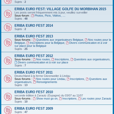
Sujets :
2
ERIBA EURO FEST: VILLAGE GOLFE DU MORBIHAN 2015
Les posts seront fréquemment mis à jour, veuillez surveiller
Sous-forum :
Photos, Picts, Vidéos, ....
Sujets :
48
ERIBA EURO FEST 2014
Sujets :
2
ERIBA EURO FEST 2013
Sous-forums :
Questions aux organisateurs Belgique
,
Nos routes pour la
Belgique
,
Inscriptions pour la Belgique
,
Divers communication et à voir
sur place pour la Belgique
Sujets :
25
ERIBA EURO FEST 2012
Sous-forums :
Nos routes
,
Inscriptions
,
Questions aux organisateurs
,
Divers communication et à voir sur place
Sujets :
7
ERIBA EURO FEST 2011
Deutschland‏ à la ferme Gitzenweiler à Lindau
Sous-forums :
Nos routes pour Lindau
,
Inscriptions
,
Questions aux
organisateurs
,
Renseignements
Sujets :
13
ERIBA EURO FEST 2010
seconde édition à Zarautz (Espagne) du 03/07 au 11/07
Sous-forums :
Show must go on
,
Inscriptions
,
Les routes pour Zarautz
Sujets :
10
ERIBA EURO FEST 2009
Sujets :
47