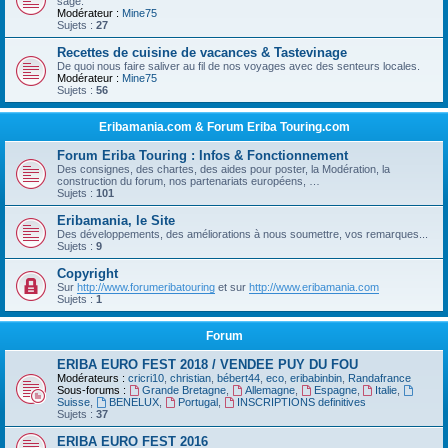
sage.
Modérateur :
Mine75
Sujets :
27
Recettes de cuisine de vacances & Tastevinage
De quoi nous faire saliver au fil de nos voyages avec des senteurs locales.
Modérateur :
Mine75
Sujets :
56
Eribamania.com & Forum Eriba Touring.com
Forum Eriba Touring : Infos & Fonctionnement
Des consignes, des chartes, des aides pour poster, la Modération, la
construction du forum, nos partenariats européens, …
Sujets :
101
Eribamania, le Site
Des développements, des améliorations à nous soumettre, vos remarques...
Sujets :
9
Copyright
Sur
http://www.forumeribatouring
et sur
http://www.eribamania.com
Sujets :
1
Forum
ERIBA EURO FEST 2018 / VENDEE PUY DU FOU
Modérateurs :
cricri10
,
christian
,
bébert44
,
eco
,
eribabinbin
,
Randafrance
Sous-forums :
Grande Bretagne
,
Allemagne
,
Espagne
,
Italie
,
Suisse
,
BENELUX
,
Portugal
,
INSCRIPTIONS definitives
Sujets :
37
ERIBA EURO FEST 2016