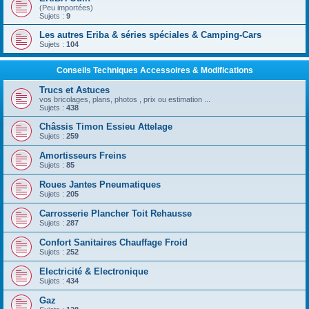
(Peu importées)
Sujets :
9
Les autres Eriba & séries spéciales & Camping-Cars
Sujets :
104
Conseils Techniques Accessoires & Modifications
Trucs et Astuces
vos bricolages, plans, photos , prix ou estimation ...
Sujets :
438
Châssis Timon Essieu Attelage
Sujets :
259
Amortisseurs Freins
Sujets :
85
Roues Jantes Pneumatiques
Sujets :
205
Carrosserie Plancher Toit Rehausse
Sujets :
287
Confort Sanitaires Chauffage Froid
Sujets :
252
Electricité & Electronique
Sujets :
434
Gaz