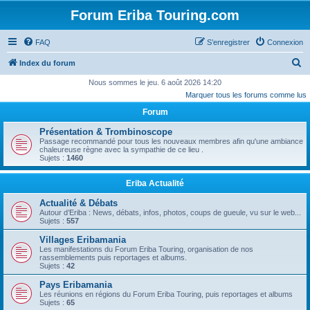
Forum Eriba Touring.com
FAQ
S’enregistrer
Connexion
R
Index du forum
e
Nous sommes le jeu. 6 août 2026 14:20
Marquer tous les forums comme lus
c
Forum
h
e
Présentation & Trombinoscope
Passage recommandé pour tous les nouveaux membres afin qu'une ambiance
r
chaleureuse règne avec la sympathie de ce lieu .
Sujets :
1460
c
h
Eriba Actualité
e
Actualité & Débats
r
Autour d’Eriba : News, débats, infos, photos, coups de gueule, vu sur le web...
Sujets :
557
Villages Eribamania
Les manifestations du Forum Eriba Touring, organisation de nos
rassemblements puis reportages et albums.
Sujets :
42
Pays Eribamania
Les réunions en régions du Forum Eriba Touring, puis reportages et albums
Sujets :
65