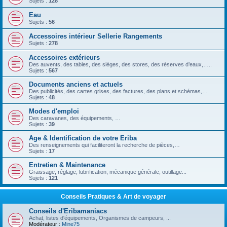
Sujets :
128
Eau
Sujets :
56
Accessoires intérieur Sellerie Rangements
Sujets :
278
Accessoires extérieurs
Des auvents, des tables, des sièges, des stores, des réserves d’eaux,…..
Sujets :
567
Documents anciens et actuels
Des publicités, des cartes grises, des factures, des plans et schémas,…
Sujets :
48
Modes d'emploi
Des caravanes, des équipements, …
Sujets :
39
Age & Identification de votre Eriba
Des renseignements qui faciliteront la recherche de pièces,…
Sujets :
17
Entretien & Maintenance
Graissage, réglage, lubrification, mécanique générale, outillage...
Sujets :
121
Conseils Pratiques & Art de voyager
Conseils d'Eribamaniacs
Achat, listes d'équipements, Organismes de campeurs, ...
Modérateur :
Mine75