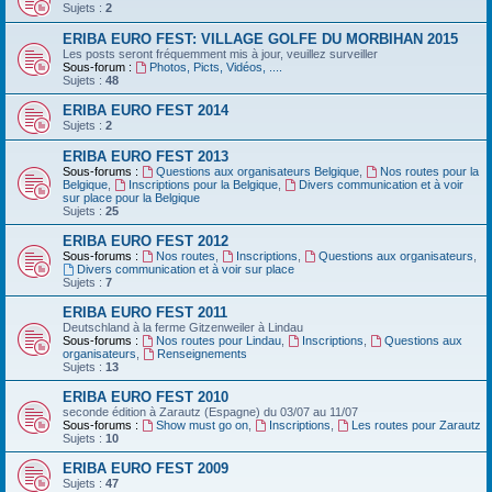
Sujets :
2
ERIBA EURO FEST: VILLAGE GOLFE DU MORBIHAN 2015
Les posts seront fréquemment mis à jour, veuillez surveiller
Sous-forum :
Photos, Picts, Vidéos, ....
Sujets :
48
ERIBA EURO FEST 2014
Sujets :
2
ERIBA EURO FEST 2013
Sous-forums :
Questions aux organisateurs Belgique
,
Nos routes pour la
Belgique
,
Inscriptions pour la Belgique
,
Divers communication et à voir
sur place pour la Belgique
Sujets :
25
ERIBA EURO FEST 2012
Sous-forums :
Nos routes
,
Inscriptions
,
Questions aux organisateurs
,
Divers communication et à voir sur place
Sujets :
7
ERIBA EURO FEST 2011
Deutschland‏ à la ferme Gitzenweiler à Lindau
Sous-forums :
Nos routes pour Lindau
,
Inscriptions
,
Questions aux
organisateurs
,
Renseignements
Sujets :
13
ERIBA EURO FEST 2010
seconde édition à Zarautz (Espagne) du 03/07 au 11/07
Sous-forums :
Show must go on
,
Inscriptions
,
Les routes pour Zarautz
Sujets :
10
ERIBA EURO FEST 2009
Sujets :
47