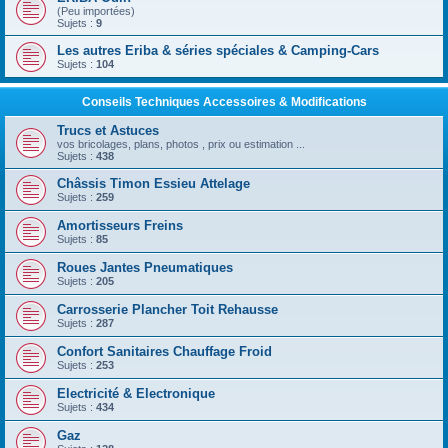
(Peu importées)
Sujets :
9
Les autres Eriba & séries spéciales & Camping-Cars
Sujets :
104
Conseils Techniques Accessoires & Modifications
Trucs et Astuces
vos bricolages, plans, photos , prix ou estimation ...
Sujets :
438
Châssis Timon Essieu Attelage
Sujets :
259
Amortisseurs Freins
Sujets :
85
Roues Jantes Pneumatiques
Sujets :
205
Carrosserie Plancher Toit Rehausse
Sujets :
287
Confort Sanitaires Chauffage Froid
Sujets :
253
Electricité & Electronique
Sujets :
434
Gaz