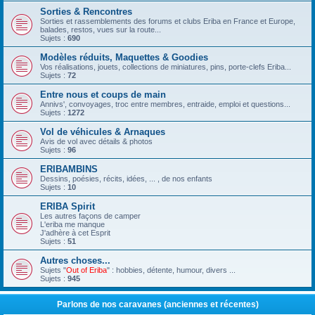
Sorties & Rencontres
Sorties et rassemblements des forums et clubs Eriba en France et Europe,
balades, restos, vues sur la route...
Sujets :
690
Modèles réduits, Maquettes & Goodies
Vos réalisations, jouets, collections de miniatures, pins, porte-clefs Eriba...
Sujets :
72
Entre nous et coups de main
Annivs', convoyages, troc entre membres, entraide, emploi et questions...
Sujets :
1272
Vol de véhicules & Arnaques
Avis de vol avec détails & photos
Sujets :
96
ERIBAMBINS
Dessins, poésies, récits, idées, ... , de nos enfants
Sujets :
10
ERIBA Spirit
Les autres façons de camper
L'eriba me manque
J'adhère à cet Esprit
Sujets :
51
Autres choses...
Sujets "
Out of Eriba
" : hobbies, détente, humour, divers ...
Sujets :
945
Parlons de nos caravanes (anciennes et récentes)