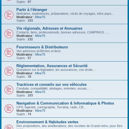
Sujets :
97
Partir à l'étranger
Itinéraires, expériences, préparations, récits de voyages, infos pays...
Modérateur :
Mine75
Sujets :
193
Vie régionale, Adresses et Annuaires
Contacts, liens, professionnels, bonnes adresses, CAMPINGS , ...
Modérateur :
Mine75
Sujets :
232
Fournisseurs & Distributeurs
Vos adresses préférées et liens
Modérateur :
Mine75
Sujets :
57
Réglementation, Assurances et Sécurité
Questions sur la législation, les assurances, vos droits...
Modérateur :
Mine75
Sujets :
78
Tractrices et conseils sur vos véhicules
Conduite, compatibilité, attelages, entretien, essais, ...
Modérateur :
Mine75
Sujets :
183
Navigation & Communication & Informatique & Photos
GPS, logiciels, cartographie, Terratrip, radio, CB...
Modérateur :
Mine75
Sujets :
74
Environnement & Habitudes vertes
Des propositions, des améliorations, des recettes de Grand-mère, pour être