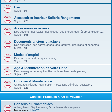
Sujets :
128
Eau
Sujets :
56
Accessoires intérieur Sellerie Rangements
Sujets :
278
Accessoires extérieurs
Des auvents, des tables, des sièges, des stores, des réserves d’eaux,…..
Sujets :
568
Documents anciens et actuels
Des publicités, des cartes grises, des factures, des plans et schémas,…
Sujets :
48
Modes d'emploi
Des caravanes, des équipements, …
Sujets :
39
Age & Identification de votre Eriba
Des renseignements qui faciliteront la recherche de pièces,…
Sujets :
17
Entretien & Maintenance
Graissage, réglage, lubrification, mécanique générale, outillage...
Sujets :
121
Conseils Pratiques & Art de voyager
Conseils d'Eribamaniacs
Achat, listes d'équipements, Organismes de campeurs, ...
Modérateur :
Mine75