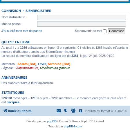
CONNEXION
•
S’ENREGISTRER
Nom d’utilisateur :
Mot de passe :
J’ai oublié mon mot de passe
Se souvenir de moi
QUI EST EN LIGNE
Au total il y a
1266
utilisateurs en ligne : 3 enregistrés, 0 invisible et 1263 invités (d’après le
nombre d’utilisateurs actifs ces 5 dernières minutes)
Le record du nombre d’utilisateurs en ligne est de
3381
, le jeu. 24 juil. 2025 04:22
Membres :
Ahrefs [Bot]
,
Levi's
,
Semrush [Bot]
Légende :
Administrateurs
,
Modérateurs globaux
ANNIVERSAIRES
Pas d’anniversaire à fêter aujourd’hui
STATISTIQUES
228878
messages •
12152
sujets •
2203
membres • Le membre enregistré le plus récent
est
Jacques
.
Index du forum
Heures au format
UTC+02:00
Développé par
phpBB
® Forum Software © phpBB Limited
Traduit par
phpBB-fr.com