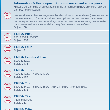
Information & Historique : Du commencement à nos jours
Histoire du Camping et du caravaning, de la marque ERIBA, premiers feux de
camps, notre initiation.
Les rubriques suivantes reçoivent les descriptions généralistes ( articles sur le
modèle, essais, ... ) mais aussi les descriptions de nos propres caravanes :
Le pourquoi de ce coup de foudre, son achat, vos petits secrets, une journée
dans votre résidence secondaire, ce qu'en pensent vos enfants ...
Sujets :
38
ERIBA Puck
120, 120GT, 230GT
Sujets :
635
ERIBA Faun
Sujets :
6
ERIBA Familia & Pan
310GT, 320GT
Sujets :
473
ERIBA Triton
410GT, 418GT, 420GT, 430GT
Sujets :
467
ERIBA Troll
530GT, 540GT, 550GT, 552GT, 554GT, 555GT, Pontos 660GT
Sujets :
372
ERIBA Titan
(Non importées)
Sujets :
13
ERIBA Odin