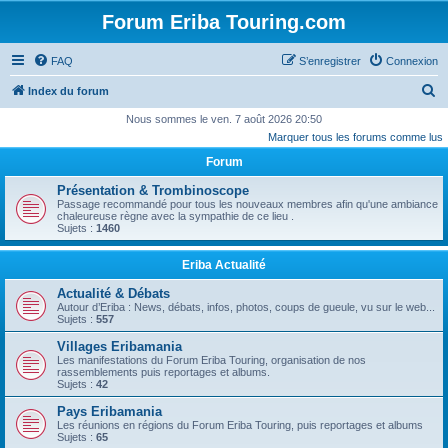
Forum Eriba Touring.com
FAQ
S’enregistrer
Connexion
R
Index du forum
e
Nous sommes le ven. 7 août 2026 20:50
Marquer tous les forums comme lus
c
Forum
h
e
Présentation & Trombinoscope
Passage recommandé pour tous les nouveaux membres afin qu'une ambiance
r
chaleureuse règne avec la sympathie de ce lieu .
Sujets :
1460
c
h
Eriba Actualité
e
Actualité & Débats
r
Autour d’Eriba : News, débats, infos, photos, coups de gueule, vu sur le web...
Sujets :
557
Villages Eribamania
Les manifestations du Forum Eriba Touring, organisation de nos
rassemblements puis reportages et albums.
Sujets :
42
Pays Eribamania
Les réunions en régions du Forum Eriba Touring, puis reportages et albums
Sujets :
65