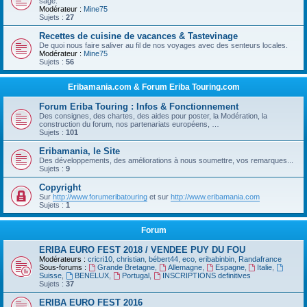
sage.
Modérateur :
Mine75
Sujets :
27
Recettes de cuisine de vacances & Tastevinage
De quoi nous faire saliver au fil de nos voyages avec des senteurs locales.
Modérateur :
Mine75
Sujets :
56
Eribamania.com & Forum Eriba Touring.com
Forum Eriba Touring : Infos & Fonctionnement
Des consignes, des chartes, des aides pour poster, la Modération, la
construction du forum, nos partenariats européens, …
Sujets :
101
Eribamania, le Site
Des développements, des améliorations à nous soumettre, vos remarques...
Sujets :
9
Copyright
Sur
http://www.forumeribatouring
et sur
http://www.eribamania.com
Sujets :
1
Forum
ERIBA EURO FEST 2018 / VENDEE PUY DU FOU
Modérateurs :
cricri10
,
christian
,
bébert44
,
eco
,
eribabinbin
,
Randafrance
Sous-forums :
Grande Bretagne
,
Allemagne
,
Espagne
,
Italie
,
Suisse
,
BENELUX
,
Portugal
,
INSCRIPTIONS definitives
Sujets :
37
ERIBA EURO FEST 2016