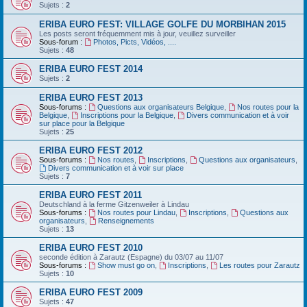
Sujets :
2
ERIBA EURO FEST: VILLAGE GOLFE DU MORBIHAN 2015
Les posts seront fréquemment mis à jour, veuillez surveiller
Sous-forum :
Photos, Picts, Vidéos, ....
Sujets :
48
ERIBA EURO FEST 2014
Sujets :
2
ERIBA EURO FEST 2013
Sous-forums :
Questions aux organisateurs Belgique
,
Nos routes pour la
Belgique
,
Inscriptions pour la Belgique
,
Divers communication et à voir
sur place pour la Belgique
Sujets :
25
ERIBA EURO FEST 2012
Sous-forums :
Nos routes
,
Inscriptions
,
Questions aux organisateurs
,
Divers communication et à voir sur place
Sujets :
7
ERIBA EURO FEST 2011
Deutschland‏ à la ferme Gitzenweiler à Lindau
Sous-forums :
Nos routes pour Lindau
,
Inscriptions
,
Questions aux
organisateurs
,
Renseignements
Sujets :
13
ERIBA EURO FEST 2010
seconde édition à Zarautz (Espagne) du 03/07 au 11/07
Sous-forums :
Show must go on
,
Inscriptions
,
Les routes pour Zarautz
Sujets :
10
ERIBA EURO FEST 2009
Sujets :
47