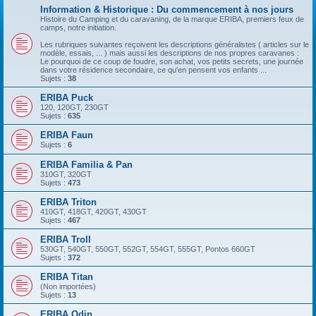
Information & Historique : Du commencement à nos jours
Histoire du Camping et du caravaning, de la marque ERIBA, premiers feux de
camps, notre initiation.
Les rubriques suivantes reçoivent les descriptions généralistes ( articles sur le
modèle, essais, ... ) mais aussi les descriptions de nos propres caravanes :
Le pourquoi de ce coup de foudre, son achat, vos petits secrets, une journée
dans votre résidence secondaire, ce qu'en pensent vos enfants ...
Sujets :
38
ERIBA Puck
120, 120GT, 230GT
Sujets :
635
ERIBA Faun
Sujets :
6
ERIBA Familia & Pan
310GT, 320GT
Sujets :
473
ERIBA Triton
410GT, 418GT, 420GT, 430GT
Sujets :
467
ERIBA Troll
530GT, 540GT, 550GT, 552GT, 554GT, 555GT, Pontos 660GT
Sujets :
372
ERIBA Titan
(Non importées)
Sujets :
13
ERIBA Odin