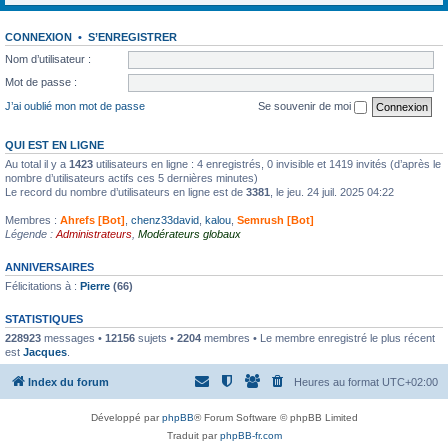
CONNEXION
•
S’ENREGISTRER
Nom d’utilisateur :
Mot de passe :
J’ai oublié mon mot de passe
Se souvenir de moi
QUI EST EN LIGNE
Au total il y a
1423
utilisateurs en ligne : 4 enregistrés, 0 invisible et 1419 invités (d’après le
nombre d’utilisateurs actifs ces 5 dernières minutes)
Le record du nombre d’utilisateurs en ligne est de
3381
, le jeu. 24 juil. 2025 04:22
Membres :
Ahrefs [Bot]
,
chenz33david
,
kalou
,
Semrush [Bot]
Légende :
Administrateurs
,
Modérateurs globaux
ANNIVERSAIRES
Félicitations à :
Pierre
(66)
STATISTIQUES
228923
messages •
12156
sujets •
2204
membres • Le membre enregistré le plus récent
est
Jacques
.
Index du forum
Heures au format
UTC+02:00
Développé par
phpBB
® Forum Software © phpBB Limited
Traduit par
phpBB-fr.com