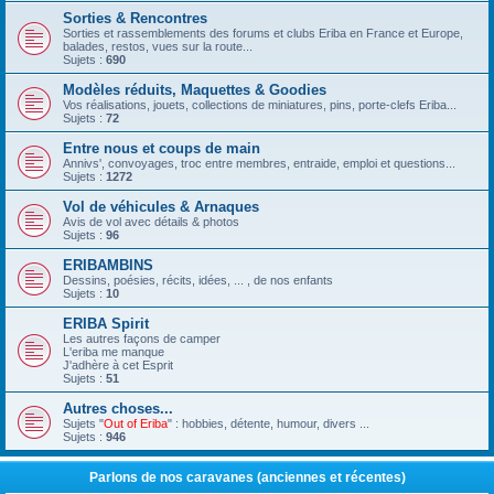
Sorties & Rencontres
Sorties et rassemblements des forums et clubs Eriba en France et Europe,
balades, restos, vues sur la route...
Sujets :
690
Modèles réduits, Maquettes & Goodies
Vos réalisations, jouets, collections de miniatures, pins, porte-clefs Eriba...
Sujets :
72
Entre nous et coups de main
Annivs', convoyages, troc entre membres, entraide, emploi et questions...
Sujets :
1272
Vol de véhicules & Arnaques
Avis de vol avec détails & photos
Sujets :
96
ERIBAMBINS
Dessins, poésies, récits, idées, ... , de nos enfants
Sujets :
10
ERIBA Spirit
Les autres façons de camper
L'eriba me manque
J'adhère à cet Esprit
Sujets :
51
Autres choses...
Sujets "
Out of Eriba
" : hobbies, détente, humour, divers ...
Sujets :
946
Parlons de nos caravanes (anciennes et récentes)