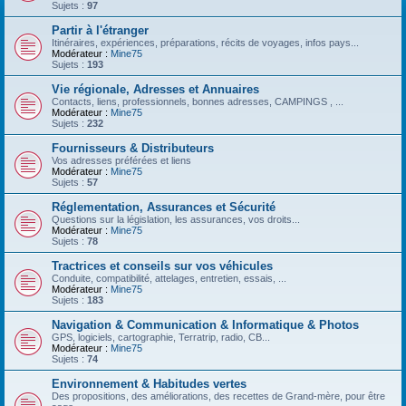
Sujets :
97
Partir à l'étranger
Itinéraires, expériences, préparations, récits de voyages, infos pays...
Modérateur :
Mine75
Sujets :
193
Vie régionale, Adresses et Annuaires
Contacts, liens, professionnels, bonnes adresses, CAMPINGS , ...
Modérateur :
Mine75
Sujets :
232
Fournisseurs & Distributeurs
Vos adresses préférées et liens
Modérateur :
Mine75
Sujets :
57
Réglementation, Assurances et Sécurité
Questions sur la législation, les assurances, vos droits...
Modérateur :
Mine75
Sujets :
78
Tractrices et conseils sur vos véhicules
Conduite, compatibilité, attelages, entretien, essais, ...
Modérateur :
Mine75
Sujets :
183
Navigation & Communication & Informatique & Photos
GPS, logiciels, cartographie, Terratrip, radio, CB...
Modérateur :
Mine75
Sujets :
74
Environnement & Habitudes vertes
Des propositions, des améliorations, des recettes de Grand-mère, pour être