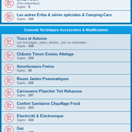
(Peu importées)
Sujets :
9
Les autres Eriba & séries spéciales & Camping-Cars
Sujets :
104
Conseils Techniques Accessoires & Modifications
Trucs et Astuces
vos bricolages, plans, photos , prix ou estimation ...
Sujets :
438
Châssis Timon Essieu Attelage
Sujets :
259
Amortisseurs Freins
Sujets :
85
Roues Jantes Pneumatiques
Sujets :
205
Carrosserie Plancher Toit Rehausse
Sujets :
287
Confort Sanitaires Chauffage Froid
Sujets :
253
Electricité & Electronique
Sujets :
434
Gaz