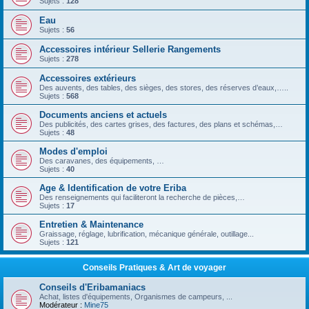
Sujets :
128
Eau
Sujets :
56
Accessoires intérieur Sellerie Rangements
Sujets :
278
Accessoires extérieurs
Des auvents, des tables, des sièges, des stores, des réserves d’eaux,…..
Sujets :
568
Documents anciens et actuels
Des publicités, des cartes grises, des factures, des plans et schémas,…
Sujets :
48
Modes d'emploi
Des caravanes, des équipements, …
Sujets :
40
Age & Identification de votre Eriba
Des renseignements qui faciliteront la recherche de pièces,…
Sujets :
17
Entretien & Maintenance
Graissage, réglage, lubrification, mécanique générale, outillage...
Sujets :
121
Conseils Pratiques & Art de voyager
Conseils d'Eribamaniacs
Achat, listes d'équipements, Organismes de campeurs, ...
Modérateur :
Mine75