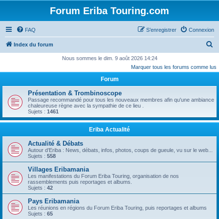
Forum Eriba Touring.com
FAQ
S’enregistrer
Connexion
R
Index du forum
e
Nous sommes le dim. 9 août 2026 14:24
Marquer tous les forums comme lus
c
Forum
h
e
Présentation & Trombinoscope
Passage recommandé pour tous les nouveaux membres afin qu'une ambiance
r
chaleureuse règne avec la sympathie de ce lieu .
Sujets :
1461
c
h
Eriba Actualité
e
Actualité & Débats
r
Autour d’Eriba : News, débats, infos, photos, coups de gueule, vu sur le web...
Sujets :
558
Villages Eribamania
Les manifestations du Forum Eriba Touring, organisation de nos
rassemblements puis reportages et albums.
Sujets :
42
Pays Eribamania
Les réunions en régions du Forum Eriba Touring, puis reportages et albums
Sujets :
65