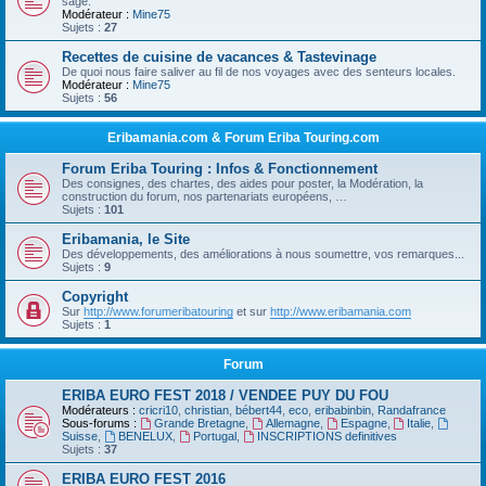
sage.
Modérateur :
Mine75
Sujets :
27
Recettes de cuisine de vacances & Tastevinage
De quoi nous faire saliver au fil de nos voyages avec des senteurs locales.
Modérateur :
Mine75
Sujets :
56
Eribamania.com & Forum Eriba Touring.com
Forum Eriba Touring : Infos & Fonctionnement
Des consignes, des chartes, des aides pour poster, la Modération, la
construction du forum, nos partenariats européens, …
Sujets :
101
Eribamania, le Site
Des développements, des améliorations à nous soumettre, vos remarques...
Sujets :
9
Copyright
Sur
http://www.forumeribatouring
et sur
http://www.eribamania.com
Sujets :
1
Forum
ERIBA EURO FEST 2018 / VENDEE PUY DU FOU
Modérateurs :
cricri10
,
christian
,
bébert44
,
eco
,
eribabinbin
,
Randafrance
Sous-forums :
Grande Bretagne
,
Allemagne
,
Espagne
,
Italie
,
Suisse
,
BENELUX
,
Portugal
,
INSCRIPTIONS definitives
Sujets :
37
ERIBA EURO FEST 2016