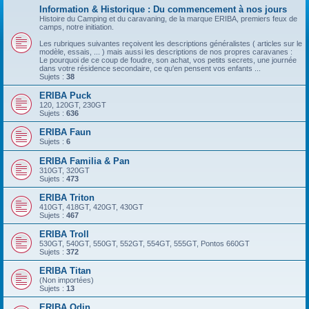
Information & Historique : Du commencement à nos jours
Histoire du Camping et du caravaning, de la marque ERIBA, premiers feux de
camps, notre initiation.
Les rubriques suivantes reçoivent les descriptions généralistes ( articles sur le
modèle, essais, ... ) mais aussi les descriptions de nos propres caravanes :
Le pourquoi de ce coup de foudre, son achat, vos petits secrets, une journée
dans votre résidence secondaire, ce qu'en pensent vos enfants ...
Sujets :
38
ERIBA Puck
120, 120GT, 230GT
Sujets :
636
ERIBA Faun
Sujets :
6
ERIBA Familia & Pan
310GT, 320GT
Sujets :
473
ERIBA Triton
410GT, 418GT, 420GT, 430GT
Sujets :
467
ERIBA Troll
530GT, 540GT, 550GT, 552GT, 554GT, 555GT, Pontos 660GT
Sujets :
372
ERIBA Titan
(Non importées)
Sujets :
13
ERIBA Odin