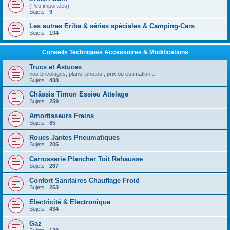
(Peu importées)
Sujets :
9
Les autres Eriba & séries spéciales & Camping-Cars
Sujets :
104
Conseils Techniques Accessoires & Modifications
Trucs et Astuces
vos bricolages, plans, photos , prix ou estimation ...
Sujets :
438
Châssis Timon Essieu Attelage
Sujets :
259
Amortisseurs Freins
Sujets :
85
Roues Jantes Pneumatiques
Sujets :
205
Carrosserie Plancher Toit Rehausse
Sujets :
287
Confort Sanitaires Chauffage Froid
Sujets :
253
Electricité & Electronique
Sujets :
434
Gaz