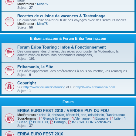
sage.
Modérateur :
Mine75
Sujets :
27
Recettes de cuisine de vacances & Tastevinage
De quoi nous faire saliver au fil de nos voyages avec des senteurs locales.
Modérateur :
Mine75
Sujets :
56
Eribamania.com & Forum Eriba Touring.com
Forum Eriba Touring : Infos & Fonctionnement
Des consignes, des chartes, des aides pour poster, la Modération, la
construction du forum, nos partenariats européens, …
Sujets :
101
Eribamania, le Site
Des développements, des améliorations à nous soumettre, vos remarques...
Sujets :
9
Copyright
Sur
http://www.forumeribatouring
et sur
http://www.eribamania.com
Sujets :
1
Forum
ERIBA EURO FEST 2018 / VENDEE PUY DU FOU
Modérateurs :
cricri10
,
christian
,
bébert44
,
eco
,
eribabinbin
,
Randafrance
Sous-forums :
Grande Bretagne
,
Allemagne
,
Espagne
,
Italie
,
Suisse
,
BENELUX
,
Portugal
,
INSCRIPTIONS definitives
Sujets :
37
ERIBA EURO FEST 2016