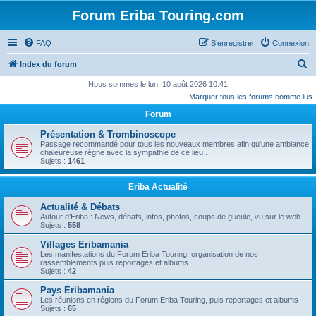
Forum Eriba Touring.com
FAQ
S’enregistrer
Connexion
R
Index du forum
e
Nous sommes le lun. 10 août 2026 10:41
Marquer tous les forums comme lus
c
Forum
h
e
Présentation & Trombinoscope
Passage recommandé pour tous les nouveaux membres afin qu'une ambiance
r
chaleureuse règne avec la sympathie de ce lieu .
Sujets :
1461
c
h
Eriba Actualité
e
Actualité & Débats
r
Autour d’Eriba : News, débats, infos, photos, coups de gueule, vu sur le web...
Sujets :
558
Villages Eribamania
Les manifestations du Forum Eriba Touring, organisation de nos
rassemblements puis reportages et albums.
Sujets :
42
Pays Eribamania
Les réunions en régions du Forum Eriba Touring, puis reportages et albums
Sujets :
65