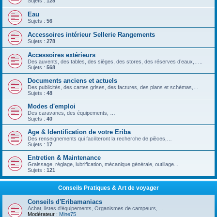
Sujets :
128
Eau
Sujets :
56
Accessoires intérieur Sellerie Rangements
Sujets :
278
Accessoires extérieurs
Des auvents, des tables, des sièges, des stores, des réserves d’eaux,…..
Sujets :
568
Documents anciens et actuels
Des publicités, des cartes grises, des factures, des plans et schémas,…
Sujets :
48
Modes d'emploi
Des caravanes, des équipements, …
Sujets :
40
Age & Identification de votre Eriba
Des renseignements qui faciliteront la recherche de pièces,…
Sujets :
17
Entretien & Maintenance
Graissage, réglage, lubrification, mécanique générale, outillage...
Sujets :
121
Conseils Pratiques & Art de voyager
Conseils d'Eribamaniacs
Achat, listes d'équipements, Organismes de campeurs, ...
Modérateur :
Mine75