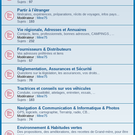
Sujets :
97
Partir à l'étranger
Itinéraires, expériences, préparations, récits de voyages, infos pays...
Modérateur :
Mine75
Sujets :
193
Vie régionale, Adresses et Annuaires
Contacts, liens, professionnels, bonnes adresses, CAMPINGS , ...
Modérateur :
Mine75
Sujets :
232
Fournisseurs & Distributeurs
Vos adresses préférées et liens
Modérateur :
Mine75
Sujets :
57
Réglementation, Assurances et Sécurité
Questions sur la législation, les assurances, vos droits...
Modérateur :
Mine75
Sujets :
78
Tractrices et conseils sur vos véhicules
Conduite, compatibilité, attelages, entretien, essais, ...
Modérateur :
Mine75
Sujets :
183
Navigation & Communication & Informatique & Photos
GPS, logiciels, cartographie, Terratrip, radio, CB...
Modérateur :
Mine75
Sujets :
74
Environnement & Habitudes vertes
Des propositions, des améliorations, des recettes de Grand-mère, pour être