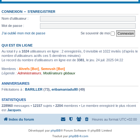
CONNEXION
•
S’ENREGISTRER
Nom d’utilisateur :
Mot de passe :
J’ai oublié mon mot de passe
Se souvenir de moi
QUI EST EN LIGNE
Au total il y a
1024
utilisateurs en ligne : 2 enregistrés, 0 invisible et 1022 invités (d’après le
nombre d’utilisateurs actifs ces 5 dernières minutes)
Le record du nombre d’utilisateurs en ligne est de
3381
, le jeu. 24 juil. 2025 04:22
Membres :
Ahrefs [Bot]
,
Semrush [Bot]
Légende :
Administrateurs
,
Modérateurs globaux
ANNIVERSAIRES
Félicitations à :
BARILLER
(73),
eribamaniadu80
(49)
STATISTIQUES
228960
messages •
12157
sujets •
2204
membres • Le membre enregistré le plus récent
est
Jacques
.
Index du forum
Heures au format
UTC+02:00
Développé par
phpBB
® Forum Software © phpBB Limited
Traduit par
phpBB-fr.com