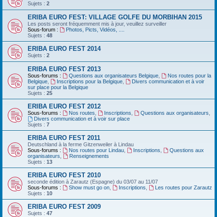
Sujets :
2
ERIBA EURO FEST: VILLAGE GOLFE DU MORBIHAN 2015
Les posts seront fréquemment mis à jour, veuillez surveiller
Sous-forum :
Photos, Picts, Vidéos, ....
Sujets :
48
ERIBA EURO FEST 2014
Sujets :
2
ERIBA EURO FEST 2013
Sous-forums :
Questions aux organisateurs Belgique
,
Nos routes pour la
Belgique
,
Inscriptions pour la Belgique
,
Divers communication et à voir
sur place pour la Belgique
Sujets :
25
ERIBA EURO FEST 2012
Sous-forums :
Nos routes
,
Inscriptions
,
Questions aux organisateurs
,
Divers communication et à voir sur place
Sujets :
7
ERIBA EURO FEST 2011
Deutschland‏ à la ferme Gitzenweiler à Lindau
Sous-forums :
Nos routes pour Lindau
,
Inscriptions
,
Questions aux
organisateurs
,
Renseignements
Sujets :
13
ERIBA EURO FEST 2010
seconde édition à Zarautz (Espagne) du 03/07 au 11/07
Sous-forums :
Show must go on
,
Inscriptions
,
Les routes pour Zarautz
Sujets :
10
ERIBA EURO FEST 2009
Sujets :
47