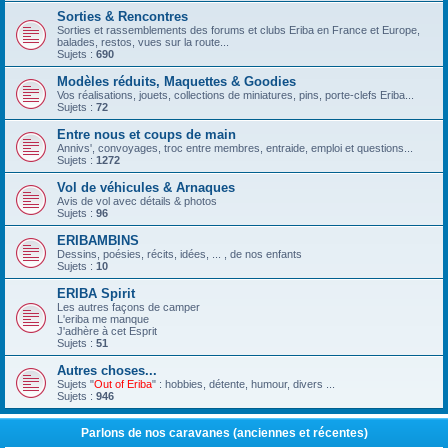
Sorties & Rencontres
Sorties et rassemblements des forums et clubs Eriba en France et Europe,
balades, restos, vues sur la route...
Sujets :
690
Modèles réduits, Maquettes & Goodies
Vos réalisations, jouets, collections de miniatures, pins, porte-clefs Eriba...
Sujets :
72
Entre nous et coups de main
Annivs', convoyages, troc entre membres, entraide, emploi et questions...
Sujets :
1272
Vol de véhicules & Arnaques
Avis de vol avec détails & photos
Sujets :
96
ERIBAMBINS
Dessins, poésies, récits, idées, ... , de nos enfants
Sujets :
10
ERIBA Spirit
Les autres façons de camper
L'eriba me manque
J'adhère à cet Esprit
Sujets :
51
Autres choses...
Sujets "
Out of Eriba
" : hobbies, détente, humour, divers ...
Sujets :
946
Parlons de nos caravanes (anciennes et récentes)