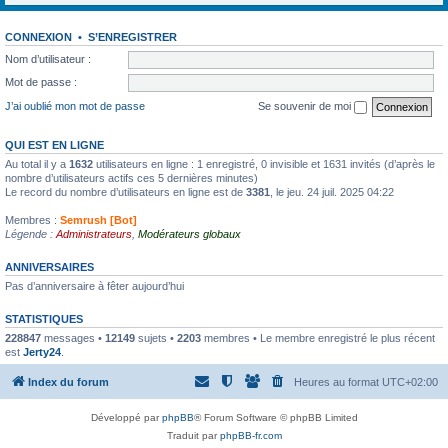
CONNEXION
•
S’ENREGISTRER
Nom d’utilisateur :
Mot de passe :
J’ai oublié mon mot de passe
Se souvenir de moi
QUI EST EN LIGNE
Au total il y a
1632
utilisateurs en ligne : 1 enregistré, 0 invisible et 1631 invités (d’après le
nombre d’utilisateurs actifs ces 5 dernières minutes)
Le record du nombre d’utilisateurs en ligne est de
3381
, le jeu. 24 juil. 2025 04:22
Membres :
Semrush [Bot]
Légende :
Administrateurs
,
Modérateurs globaux
ANNIVERSAIRES
Pas d’anniversaire à fêter aujourd’hui
STATISTIQUES
228847
messages •
12149
sujets •
2203
membres • Le membre enregistré le plus récent
est
Jerty24
.
Index du forum
Heures au format
UTC+02:00
Développé par
phpBB
® Forum Software © phpBB Limited
Traduit par
phpBB-fr.com