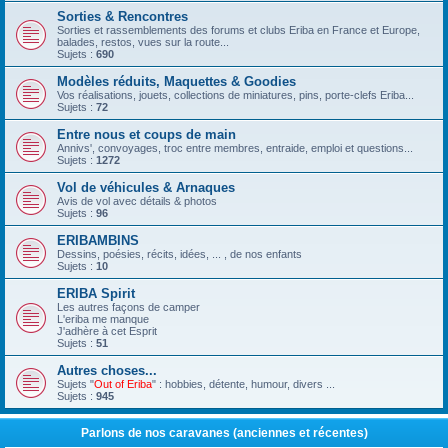
Sorties & Rencontres
Sorties et rassemblements des forums et clubs Eriba en France et Europe,
balades, restos, vues sur la route...
Sujets :
690
Modèles réduits, Maquettes & Goodies
Vos réalisations, jouets, collections de miniatures, pins, porte-clefs Eriba...
Sujets :
72
Entre nous et coups de main
Annivs', convoyages, troc entre membres, entraide, emploi et questions...
Sujets :
1272
Vol de véhicules & Arnaques
Avis de vol avec détails & photos
Sujets :
96
ERIBAMBINS
Dessins, poésies, récits, idées, ... , de nos enfants
Sujets :
10
ERIBA Spirit
Les autres façons de camper
L'eriba me manque
J'adhère à cet Esprit
Sujets :
51
Autres choses...
Sujets "
Out of Eriba
" : hobbies, détente, humour, divers ...
Sujets :
945
Parlons de nos caravanes (anciennes et récentes)