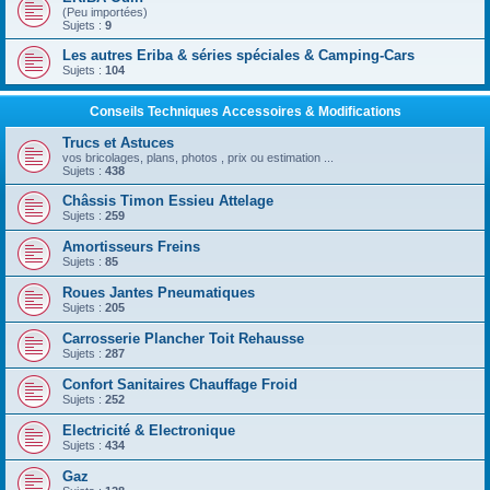
(Peu importées)
Sujets :
9
Les autres Eriba & séries spéciales & Camping-Cars
Sujets :
104
Conseils Techniques Accessoires & Modifications
Trucs et Astuces
vos bricolages, plans, photos , prix ou estimation ...
Sujets :
438
Châssis Timon Essieu Attelage
Sujets :
259
Amortisseurs Freins
Sujets :
85
Roues Jantes Pneumatiques
Sujets :
205
Carrosserie Plancher Toit Rehausse
Sujets :
287
Confort Sanitaires Chauffage Froid
Sujets :
252
Electricité & Electronique
Sujets :
434
Gaz