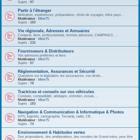
Sujets :
97
Partir à l'étranger
Itinéraires, expériences, préparations, récits de voyages, infos pays...
Modérateur :
Mine75
Sujets :
193
Vie régionale, Adresses et Annuaires
Contacts, liens, professionnels, bonnes adresses, CAMPINGS , ...
Modérateur :
Mine75
Sujets :
232
Fournisseurs & Distributeurs
Vos adresses préférées et liens
Modérateur :
Mine75
Sujets :
57
Réglementation, Assurances et Sécurité
Questions sur la législation, les assurances, vos droits...
Modérateur :
Mine75
Sujets :
78
Tractrices et conseils sur vos véhicules
Conduite, compatibilité, attelages, entretien, essais, ...
Modérateur :
Mine75
Sujets :
183
Navigation & Communication & Informatique & Photos
GPS, logiciels, cartographie, Terratrip, radio, CB...
Modérateur :
Mine75
Sujets :
74
Environnement & Habitudes vertes
Des propositions, des améliorations, des recettes de Grand-mère, pour être