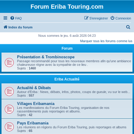
Forum Eriba Touring.com
FAQ
S’enregistrer
Connexion
R
Index du forum
e
Nous sommes le jeu. 6 août 2026 04:23
Marquer tous les forums comme lus
c
Forum
h
e
Présentation & Trombinoscope
Passage recommandé pour tous les nouveaux membres afin qu'une ambiance
r
chaleureuse règne avec la sympathie de ce lieu .
Sujets :
1460
c
h
Eriba Actualité
e
Actualité & Débats
r
Autour d’Eriba : News, débats, infos, photos, coups de gueule, vu sur le web...
Sujets :
557
Villages Eribamania
Les manifestations du Forum Eriba Touring, organisation de nos
rassemblements puis reportages et albums.
Sujets :
42
Pays Eribamania
Les réunions en régions du Forum Eriba Touring, puis reportages et albums
Sujets :
65