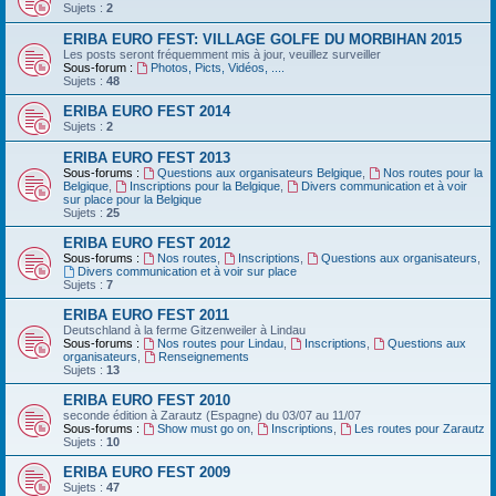
Sujets :
2
ERIBA EURO FEST: VILLAGE GOLFE DU MORBIHAN 2015
Les posts seront fréquemment mis à jour, veuillez surveiller
Sous-forum :
Photos, Picts, Vidéos, ....
Sujets :
48
ERIBA EURO FEST 2014
Sujets :
2
ERIBA EURO FEST 2013
Sous-forums :
Questions aux organisateurs Belgique
,
Nos routes pour la
Belgique
,
Inscriptions pour la Belgique
,
Divers communication et à voir
sur place pour la Belgique
Sujets :
25
ERIBA EURO FEST 2012
Sous-forums :
Nos routes
,
Inscriptions
,
Questions aux organisateurs
,
Divers communication et à voir sur place
Sujets :
7
ERIBA EURO FEST 2011
Deutschland‏ à la ferme Gitzenweiler à Lindau
Sous-forums :
Nos routes pour Lindau
,
Inscriptions
,
Questions aux
organisateurs
,
Renseignements
Sujets :
13
ERIBA EURO FEST 2010
seconde édition à Zarautz (Espagne) du 03/07 au 11/07
Sous-forums :
Show must go on
,
Inscriptions
,
Les routes pour Zarautz
Sujets :
10
ERIBA EURO FEST 2009
Sujets :
47