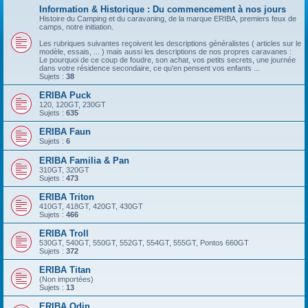
Information & Historique : Du commencement à nos jours
Histoire du Camping et du caravaning, de la marque ERIBA, premiers feux de
camps, notre initiation.
Les rubriques suivantes reçoivent les descriptions généralistes ( articles sur le
modèle, essais, ... ) mais aussi les descriptions de nos propres caravanes :
Le pourquoi de ce coup de foudre, son achat, vos petits secrets, une journée
dans votre résidence secondaire, ce qu'en pensent vos enfants ...
Sujets :
38
ERIBA Puck
120, 120GT, 230GT
Sujets :
635
ERIBA Faun
Sujets :
6
ERIBA Familia & Pan
310GT, 320GT
Sujets :
473
ERIBA Triton
410GT, 418GT, 420GT, 430GT
Sujets :
466
ERIBA Troll
530GT, 540GT, 550GT, 552GT, 554GT, 555GT, Pontos 660GT
Sujets :
372
ERIBA Titan
(Non importées)
Sujets :
13
ERIBA Odin