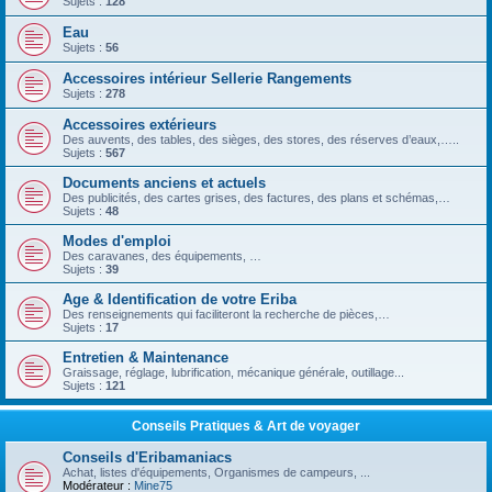
Sujets :
128
Eau
Sujets :
56
Accessoires intérieur Sellerie Rangements
Sujets :
278
Accessoires extérieurs
Des auvents, des tables, des sièges, des stores, des réserves d’eaux,…..
Sujets :
567
Documents anciens et actuels
Des publicités, des cartes grises, des factures, des plans et schémas,…
Sujets :
48
Modes d'emploi
Des caravanes, des équipements, …
Sujets :
39
Age & Identification de votre Eriba
Des renseignements qui faciliteront la recherche de pièces,…
Sujets :
17
Entretien & Maintenance
Graissage, réglage, lubrification, mécanique générale, outillage...
Sujets :
121
Conseils Pratiques & Art de voyager
Conseils d'Eribamaniacs
Achat, listes d'équipements, Organismes de campeurs, ...
Modérateur :
Mine75