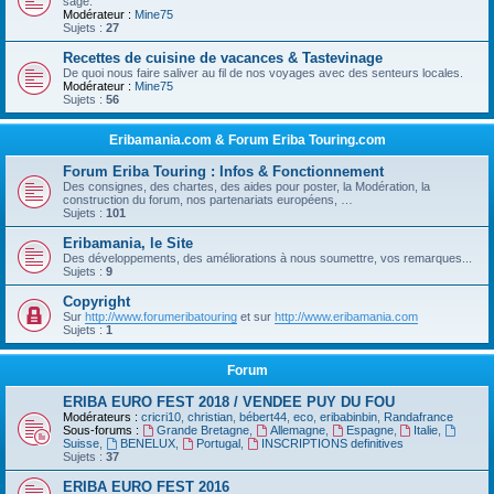
sage.
Modérateur :
Mine75
Sujets :
27
Recettes de cuisine de vacances & Tastevinage
De quoi nous faire saliver au fil de nos voyages avec des senteurs locales.
Modérateur :
Mine75
Sujets :
56
Eribamania.com & Forum Eriba Touring.com
Forum Eriba Touring : Infos & Fonctionnement
Des consignes, des chartes, des aides pour poster, la Modération, la
construction du forum, nos partenariats européens, …
Sujets :
101
Eribamania, le Site
Des développements, des améliorations à nous soumettre, vos remarques...
Sujets :
9
Copyright
Sur
http://www.forumeribatouring
et sur
http://www.eribamania.com
Sujets :
1
Forum
ERIBA EURO FEST 2018 / VENDEE PUY DU FOU
Modérateurs :
cricri10
,
christian
,
bébert44
,
eco
,
eribabinbin
,
Randafrance
Sous-forums :
Grande Bretagne
,
Allemagne
,
Espagne
,
Italie
,
Suisse
,
BENELUX
,
Portugal
,
INSCRIPTIONS definitives
Sujets :
37
ERIBA EURO FEST 2016