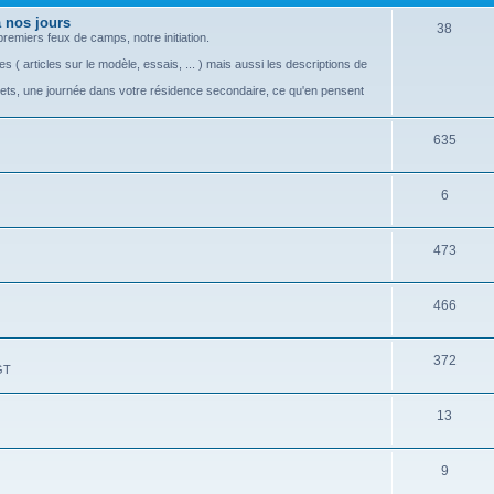
s
e
 nos jours
S
38
emiers feux de camps, notre initiation.
t
u
s ( articles sur le modèle, essais, ... ) mais aussi les descriptions de
s
j
rets, une journée dans votre résidence secondaire, ce qu'en pensent
e
S
635
t
u
s
S
6
j
u
e
S
473
j
t
u
e
s
S
466
j
t
u
e
s
S
372
j
t
GT
u
e
s
S
13
j
t
u
e
s
S
9
j
t