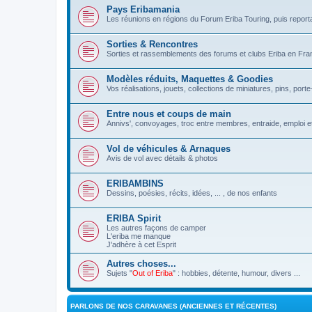
Pays Eribamania
Les réunions en régions du Forum Eriba Touring, puis repor
Sorties & Rencontres
Sorties et rassemblements des forums et clubs Eriba en Franc
Modèles réduits, Maquettes & Goodies
Vos réalisations, jouets, collections de miniatures, pins, porte-
Entre nous et coups de main
Annivs', convoyages, troc entre membres, entraide, emploi et
Vol de véhicules & Arnaques
Avis de vol avec détails & photos
ERIBAMBINS
Dessins, poésies, récits, idées, ... , de nos enfants
ERIBA Spirit
Les autres façons de camper
L'eriba me manque
J'adhère à cet Esprit
Autres choses...
Sujets "
Out of Eriba
" : hobbies, détente, humour, divers ...
PARLONS DE NOS CARAVANES (ANCIENNES ET RÉCENTES)