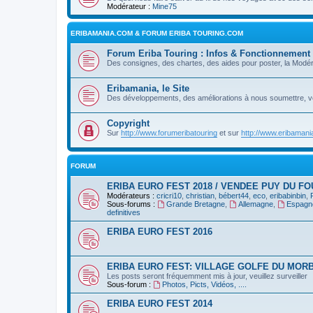
Modérateur :
Mine75
ERIBAMANIA.COM & FORUM ERIBA TOURING.COM
Forum Eriba Touring : Infos & Fonctionnement
Des consignes, des chartes, des aides pour poster, la Modér
Eribamania, le Site
Des développements, des améliorations à nous soumettre, v
Copyright
Sur
http://www.forumeribatouring
et sur
http://www.eribaman
FORUM
ERIBA EURO FEST 2018 / VENDEE PUY DU FO
Modérateurs :
cricri10
,
christian
,
bébert44
,
eco
,
eribabinbin
,
Sous-forums :
Grande Bretagne
,
Allemagne
,
Espagn
definitives
ERIBA EURO FEST 2016
ERIBA EURO FEST: VILLAGE GOLFE DU MORB
Les posts seront fréquemment mis à jour, veuillez surveiller
Sous-forum :
Photos, Picts, Vidéos, ....
ERIBA EURO FEST 2014