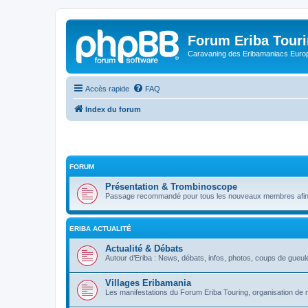
Forum Eriba Tour
Caravaning des Eribamaniacs Euro
Accès rapide
FAQ
Index du forum
FORUM
Présentation & Trombinoscope
Passage recommandé pour tous les nouveaux membres afin q
ERIBA ACTUALITÉ
Actualité & Débats
Autour d’Eriba : News, débats, infos, photos, coups de gueule
Villages Eribamania
Les manifestations du Forum Eriba Touring, organisation de