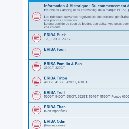
Information & Historique : Du commencement à
Histoire du Camping et du caravaning, de la marque ERIBA, pr
Les rubriques suivantes reçoivent les descriptions généraliste
nos propres caravanes :
Le pourquoi de ce coup de foudre, son achat, vos petits sec
vos enfants ...
ERIBA Puck
120, 120GT, 230GT
ERIBA Faun
ERIBA Familia & Pan
310GT, 320GT
ERIBA Triton
410GT, 418GT, 420GT, 430GT
ERIBA Troll
530GT, 540GT, 550GT, 552GT, 554GT, 555GT, Pontos 660
ERIBA Titan
(Non importées)
ERIBA Odin
(Peu importées)