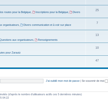
e
u
s
S
25
t
j
os routes pour la Belgique
,
Inscriptions pour la Belgique
,
Divers
u
s
e
j
S
7
t
ux organisateurs
,
Divers communication et à voir sur place
e
u
s
S
13
t
j
Questions aux organisateurs
,
Renseignements
u
s
e
j
S
10
t
utes pour Zarautz
e
u
s
t
j
S
47
s
e
u
t
j
s
e
J’ai oublié mon mot de passe
|
Se souvenir de moi
t
s
1 invités (d’après le nombre d’utilisateurs actifs ces 5 dernières minutes)
025 04:22