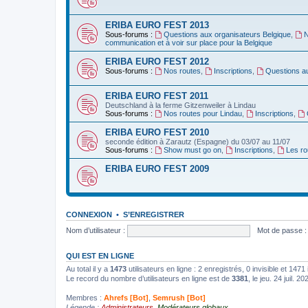
ERIBA EURO FEST 2013
Sous-forums :
Questions aux organisateurs Belgique
,
N
communication et à voir sur place pour la Belgique
ERIBA EURO FEST 2012
Sous-forums :
Nos routes
,
Inscriptions
,
Questions a
ERIBA EURO FEST 2011
Deutschland‏ à la ferme Gitzenweiler à Lindau
Sous-forums :
Nos routes pour Lindau
,
Inscriptions
,
ERIBA EURO FEST 2010
seconde édition à Zarautz (Espagne) du 03/07 au 11/07
Sous-forums :
Show must go on
,
Inscriptions
,
Les ro
ERIBA EURO FEST 2009
CONNEXION
•
S’ENREGISTRER
Nom d’utilisateur :
Mot de passe :
QUI EST EN LIGNE
Au total il y a
1473
utilisateurs en ligne : 2 enregistrés, 0 invisible et 147
Le record du nombre d’utilisateurs en ligne est de
3381
, le jeu. 24 juil. 2
Membres :
Ahrefs [Bot]
,
Semrush [Bot]
Légende :
Administrateurs
,
Modérateurs globaux