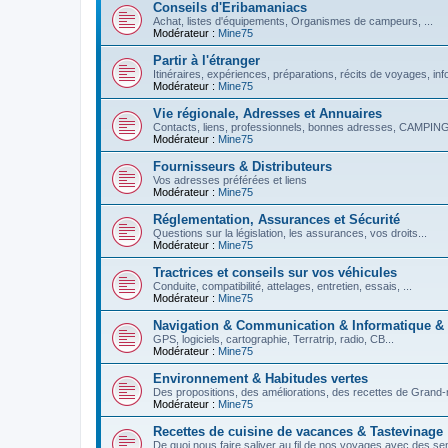
Conseils d'Eribamaniacs
Achat, listes d'équipements, Organismes de campeurs, ...
Modérateur :
Mine75
Partir à l'étranger
Itinéraires, expériences, préparations, récits de voyages, inf
Modérateur :
Mine75
Vie régionale, Adresses et Annuaires
Contacts, liens, professionnels, bonnes adresses, CAMPINGS
Modérateur :
Mine75
Fournisseurs & Distributeurs
Vos adresses préférées et liens
Modérateur :
Mine75
Réglementation, Assurances et Sécurité
Questions sur la législation, les assurances, vos droits...
Modérateur :
Mine75
Tractrices et conseils sur vos véhicules
Conduite, compatibilité, attelages, entretien, essais, ...
Modérateur :
Mine75
Navigation & Communication & Informatique &
GPS, logiciels, cartographie, Terratrip, radio, CB...
Modérateur :
Mine75
Environnement & Habitudes vertes
Des propositions, des améliorations, des recettes de Grand-
Modérateur :
Mine75
Recettes de cuisine de vacances & Tastevinage
De quoi nous faire saliver au fil de nos voyages avec des se