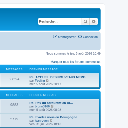
Rechercher
Recherche avancé
S’enregistrer
Connexion
Nous sommes le jeu. 6 août 2026 10:49
Marquer tous les forums comme lus
MESSAGES
DERNIER MESSAGE
D
Re: ACCUEIL DES NOUVEAUX MEMB…
M
27594
e
V
par
Feeling
r
o
mer. 5 août 2026 20:17
e
n
i
i
r
s
e
l
MESSAGES
DERNIER MESSAGE
r
e
s
m
d
D
Re: Prix ​​du carburant en Al…
M
e
e
9883
e
V
par
bruno3166
s
r
a
r
o
mer. 5 août 2026 08:23
s
n
e
n
i
a
i
g
i
r
D
Re: Evadez vous en Bourgogne …
g
e
M
5719
s
e
l
e
V
par
jean-yvon
e
r
e
r
e
r
o
ven. 31 juil. 2026 18:42
m
e
s
m
d
n
i