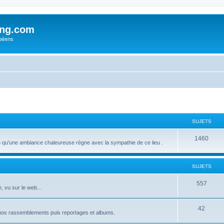
ing.com
péens
SUJETS
S
1460
u'une ambiance chaleureuse règne avec la sympathie de ce lieu .
u
j
SUJETS
e
S
557
, vu sur le web...
t
u
s
S
42
j
 nos rassemblements puis reportages et albums.
u
e