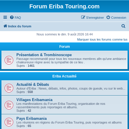
Forum Eriba Touring.com
FAQ
S’enregistrer
Connexion
R
Index du forum
e
Nous sommes le dim. 9 août 2026 16:44
Marquer tous les forums comme lus
c
Forum
h
e
Présentation & Trombinoscope
Passage recommandé pour tous les nouveaux membres afin qu'une ambiance
r
chaleureuse règne avec la sympathie de ce lieu .
Sujets :
1461
c
h
Eriba Actualité
e
Actualité & Débats
r
Autour d’Eriba : News, débats, infos, photos, coups de gueule, vu sur le web...
Sujets :
558
Villages Eribamania
Les manifestations du Forum Eriba Touring, organisation de nos
rassemblements puis reportages et albums.
Sujets :
42
Pays Eribamania
Les réunions en régions du Forum Eriba Touring, puis reportages et albums
Sujets :
65