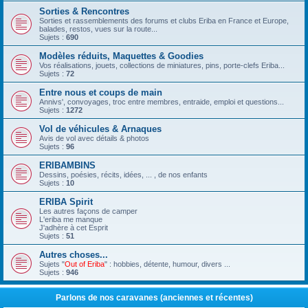
Sorties & Rencontres
Sorties et rassemblements des forums et clubs Eriba en France et Europe,
balades, restos, vues sur la route...
Sujets :
690
Modèles réduits, Maquettes & Goodies
Vos réalisations, jouets, collections de miniatures, pins, porte-clefs Eriba...
Sujets :
72
Entre nous et coups de main
Annivs', convoyages, troc entre membres, entraide, emploi et questions...
Sujets :
1272
Vol de véhicules & Arnaques
Avis de vol avec détails & photos
Sujets :
96
ERIBAMBINS
Dessins, poésies, récits, idées, ... , de nos enfants
Sujets :
10
ERIBA Spirit
Les autres façons de camper
L'eriba me manque
J'adhère à cet Esprit
Sujets :
51
Autres choses...
Sujets "
Out of Eriba
" : hobbies, détente, humour, divers ...
Sujets :
946
Parlons de nos caravanes (anciennes et récentes)