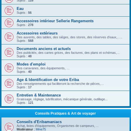
Sujets :
128
Eau
Sujets :
56
Accessoires intérieur Sellerie Rangements
Sujets :
278
Accessoires extérieurs
Des auvents, des tables, des sièges, des stores, des réserves d’eaux,…..
Sujets :
568
Documents anciens et actuels
Des publicités, des cartes grises, des factures, des plans et schémas,…
Sujets :
48
Modes d'emploi
Des caravanes, des équipements, …
Sujets :
40
Age & Identification de votre Eriba
Des renseignements qui faciliteront la recherche de pièces,…
Sujets :
17
Entretien & Maintenance
Graissage, réglage, lubrification, mécanique générale, outillage...
Sujets :
121
Conseils Pratiques & Art de voyager
Conseils d'Eribamaniacs
Achat, listes d'équipements, Organismes de campeurs, ...
Modérateur :
Mine75