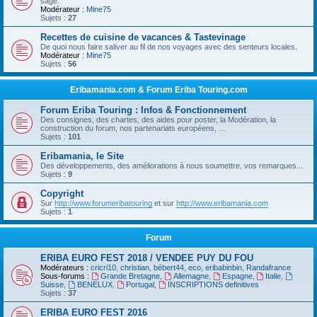
sage.
Modérateur :
Mine75
Sujets :
27
Recettes de cuisine de vacances & Tastevinage
De quoi nous faire saliver au fil de nos voyages avec des senteurs locales.
Modérateur :
Mine75
Sujets :
56
Eribamania.com & Forum Eriba Touring.com
Forum Eriba Touring : Infos & Fonctionnement
Des consignes, des chartes, des aides pour poster, la Modération, la
construction du forum, nos partenariats européens, …
Sujets :
101
Eribamania, le Site
Des développements, des améliorations à nous soumettre, vos remarques...
Sujets :
9
Copyright
Sur
http://www.forumeribatouring
et sur
http://www.eribamania.com
Sujets :
1
Forum
ERIBA EURO FEST 2018 / VENDEE PUY DU FOU
Modérateurs :
cricri10
,
christian
,
bébert44
,
eco
,
eribabinbin
,
Randafrance
Sous-forums :
Grande Bretagne
,
Allemagne
,
Espagne
,
Italie
,
Suisse
,
BENELUX
,
Portugal
,
INSCRIPTIONS definitives
Sujets :
37
ERIBA EURO FEST 2016