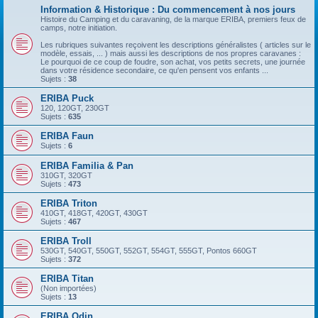
Information & Historique : Du commencement à nos jours
Histoire du Camping et du caravaning, de la marque ERIBA, premiers feux de
camps, notre initiation.
Les rubriques suivantes reçoivent les descriptions généralistes ( articles sur le
modèle, essais, ... ) mais aussi les descriptions de nos propres caravanes :
Le pourquoi de ce coup de foudre, son achat, vos petits secrets, une journée
dans votre résidence secondaire, ce qu'en pensent vos enfants ...
Sujets :
38
ERIBA Puck
120, 120GT, 230GT
Sujets :
635
ERIBA Faun
Sujets :
6
ERIBA Familia & Pan
310GT, 320GT
Sujets :
473
ERIBA Triton
410GT, 418GT, 420GT, 430GT
Sujets :
467
ERIBA Troll
530GT, 540GT, 550GT, 552GT, 554GT, 555GT, Pontos 660GT
Sujets :
372
ERIBA Titan
(Non importées)
Sujets :
13
ERIBA Odin