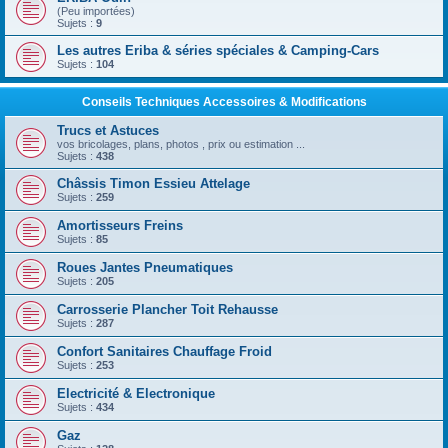
(Peu importées)
Sujets :
9
Les autres Eriba & séries spéciales & Camping-Cars
Sujets :
104
Conseils Techniques Accessoires & Modifications
Trucs et Astuces
vos bricolages, plans, photos , prix ou estimation ...
Sujets :
438
Châssis Timon Essieu Attelage
Sujets :
259
Amortisseurs Freins
Sujets :
85
Roues Jantes Pneumatiques
Sujets :
205
Carrosserie Plancher Toit Rehausse
Sujets :
287
Confort Sanitaires Chauffage Froid
Sujets :
253
Electricité & Electronique
Sujets :
434
Gaz