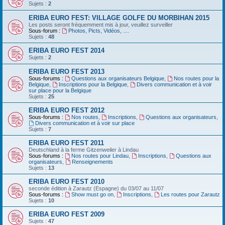
Sujets :
2
ERIBA EURO FEST: VILLAGE GOLFE DU MORBIHAN 2015
Les posts seront fréquemment mis à jour, veuillez surveiller
Sous-forum :
Photos, Picts, Vidéos, ....
Sujets :
48
ERIBA EURO FEST 2014
Sujets :
2
ERIBA EURO FEST 2013
Sous-forums :
Questions aux organisateurs Belgique
,
Nos routes pour la
Belgique
,
Inscriptions pour la Belgique
,
Divers communication et à voir
sur place pour la Belgique
Sujets :
25
ERIBA EURO FEST 2012
Sous-forums :
Nos routes
,
Inscriptions
,
Questions aux organisateurs
,
Divers communication et à voir sur place
Sujets :
7
ERIBA EURO FEST 2011
Deutschland‏ à la ferme Gitzenweiler à Lindau
Sous-forums :
Nos routes pour Lindau
,
Inscriptions
,
Questions aux
organisateurs
,
Renseignements
Sujets :
13
ERIBA EURO FEST 2010
seconde édition à Zarautz (Espagne) du 03/07 au 11/07
Sous-forums :
Show must go on
,
Inscriptions
,
Les routes pour Zarautz
Sujets :
10
ERIBA EURO FEST 2009
Sujets :
47