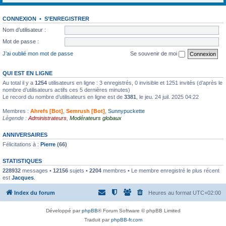
CONNEXION
•
S’ENREGISTRER
Nom d’utilisateur :
Mot de passe :
J’ai oublié mon mot de passe
Se souvenir de moi
QUI EST EN LIGNE
Au total il y a
1254
utilisateurs en ligne : 3 enregistrés, 0 invisible et 1251 invités (d’après le
nombre d’utilisateurs actifs ces 5 dernières minutes)
Le record du nombre d’utilisateurs en ligne est de
3381
, le jeu. 24 juil. 2025 04:22
Membres :
Ahrefs [Bot]
,
Semrush [Bot]
,
Sunnypuckette
Légende :
Administrateurs
,
Modérateurs globaux
ANNIVERSAIRES
Félicitations à :
Pierre
(66)
STATISTIQUES
228932
messages •
12156
sujets •
2204
membres • Le membre enregistré le plus récent
est
Jacques
.
Index du forum
Heures au format
UTC+02:00
Développé par
phpBB
® Forum Software © phpBB Limited
Traduit par
phpBB-fr.com