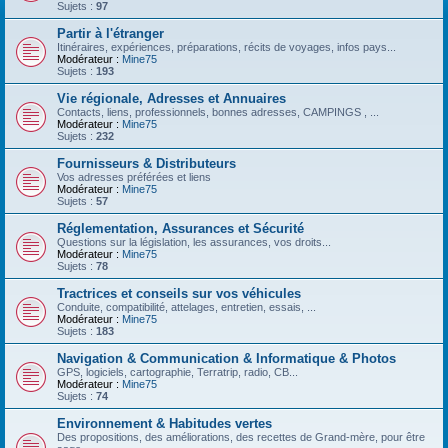
Sujets :
97
Partir à l'étranger
Itinéraires, expériences, préparations, récits de voyages, infos pays...
Modérateur :
Mine75
Sujets :
193
Vie régionale, Adresses et Annuaires
Contacts, liens, professionnels, bonnes adresses, CAMPINGS , ...
Modérateur :
Mine75
Sujets :
232
Fournisseurs & Distributeurs
Vos adresses préférées et liens
Modérateur :
Mine75
Sujets :
57
Réglementation, Assurances et Sécurité
Questions sur la législation, les assurances, vos droits...
Modérateur :
Mine75
Sujets :
78
Tractrices et conseils sur vos véhicules
Conduite, compatibilité, attelages, entretien, essais, ...
Modérateur :
Mine75
Sujets :
183
Navigation & Communication & Informatique & Photos
GPS, logiciels, cartographie, Terratrip, radio, CB...
Modérateur :
Mine75
Sujets :
74
Environnement & Habitudes vertes
Des propositions, des améliorations, des recettes de Grand-mère, pour être