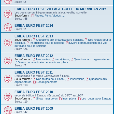
Sujets :
2
ERIBA EURO FEST: VILLAGE GOLFE DU MORBIHAN 2015
Les posts seront fréquemment mis à jour, veuillez surveiller
Sous-forum :
Photos, Picts, Vidéos, ....
Sujets :
48
ERIBA EURO FEST 2014
Sujets :
2
ERIBA EURO FEST 2013
Sous-forums :
Questions aux organisateurs Belgique
,
Nos routes pour la
Belgique
,
Inscriptions pour la Belgique
,
Divers communication et à voir
sur place pour la Belgique
Sujets :
25
ERIBA EURO FEST 2012
Sous-forums :
Nos routes
,
Inscriptions
,
Questions aux organisateurs
,
Divers communication et à voir sur place
Sujets :
7
ERIBA EURO FEST 2011
Deutschland‏ à la ferme Gitzenweiler à Lindau
Sous-forums :
Nos routes pour Lindau
,
Inscriptions
,
Questions aux
organisateurs
,
Renseignements
Sujets :
13
ERIBA EURO FEST 2010
seconde édition à Zarautz (Espagne) du 03/07 au 11/07
Sous-forums :
Show must go on
,
Inscriptions
,
Les routes pour Zarautz
Sujets :
10
ERIBA EURO FEST 2009
Sujets :
47