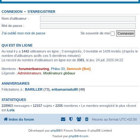
CONNEXION
•
S’ENREGISTRER
Nom d’utilisateur :
Mot de passe :
J’ai oublié mon mot de passe
Se souvenir de moi
QUI EST EN LIGNE
Au total il y a
1442
utilisateurs en ligne : 3 enregistrés, 0 invisible et 1439 invités (d’après le
nombre d’utilisateurs actifs ces 5 dernières minutes)
Le record du nombre d’utilisateurs en ligne est de
3381
, le jeu. 24 juil. 2025 04:22
Membres :
forumeribatouring
,
Philou 33
,
Semrush [Bot]
Légende :
Administrateurs
,
Modérateurs globaux
ANNIVERSAIRES
Félicitations à :
BARILLER
(73),
eribamaniadu80
(49)
STATISTIQUES
228963
messages •
12157
sujets •
2205
membres • Le membre enregistré le plus récent
est
Lola
.
Index du forum
Heures au format
UTC+02:00
Développé par
phpBB
® Forum Software © phpBB Limited
Traduit par
phpBB-fr.com