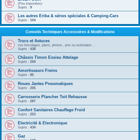
(Peu importées)
Sujets :
9
Les autres Eriba & séries spéciales & Camping-Cars
Sujets :
104
Conseils Techniques Accessoires & Modifications
Trucs et Astuces
vos bricolages, plans, photos , prix ou estimation ...
Sujets :
438
Châssis Timon Essieu Attelage
Sujets :
259
Amortisseurs Freins
Sujets :
85
Roues Jantes Pneumatiques
Sujets :
205
Carrosserie Plancher Toit Rehausse
Sujets :
287
Confort Sanitaires Chauffage Froid
Sujets :
253
Electricité & Electronique
Sujets :
434
Gaz