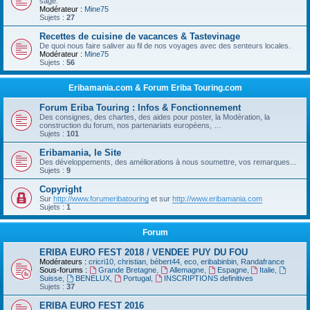
sage.
Modérateur :
Mine75
Sujets :
27
Recettes de cuisine de vacances & Tastevinage
De quoi nous faire saliver au fil de nos voyages avec des senteurs locales.
Modérateur :
Mine75
Sujets :
56
Eribamania.com & Forum Eriba Touring.com
Forum Eriba Touring : Infos & Fonctionnement
Des consignes, des chartes, des aides pour poster, la Modération, la
construction du forum, nos partenariats européens, …
Sujets :
101
Eribamania, le Site
Des développements, des améliorations à nous soumettre, vos remarques...
Sujets :
9
Copyright
Sur
http://www.forumeribatouring
et sur
http://www.eribamania.com
Sujets :
1
Forum
ERIBA EURO FEST 2018 / VENDEE PUY DU FOU
Modérateurs :
cricri10
,
christian
,
bébert44
,
eco
,
eribabinbin
,
Randafrance
Sous-forums :
Grande Bretagne
,
Allemagne
,
Espagne
,
Italie
,
Suisse
,
BENELUX
,
Portugal
,
INSCRIPTIONS definitives
Sujets :
37
ERIBA EURO FEST 2016