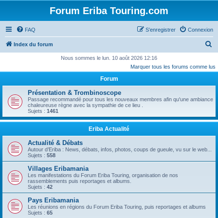
Forum Eriba Touring.com
FAQ
S’enregistrer
Connexion
R
Index du forum
e
Nous sommes le lun. 10 août 2026 12:16
Marquer tous les forums comme lus
c
Forum
h
e
Présentation & Trombinoscope
Passage recommandé pour tous les nouveaux membres afin qu'une ambiance
r
chaleureuse règne avec la sympathie de ce lieu .
Sujets :
1461
c
h
Eriba Actualité
e
Actualité & Débats
r
Autour d’Eriba : News, débats, infos, photos, coups de gueule, vu sur le web...
Sujets :
558
Villages Eribamania
Les manifestations du Forum Eriba Touring, organisation de nos
rassemblements puis reportages et albums.
Sujets :
42
Pays Eribamania
Les réunions en régions du Forum Eriba Touring, puis reportages et albums
Sujets :
65