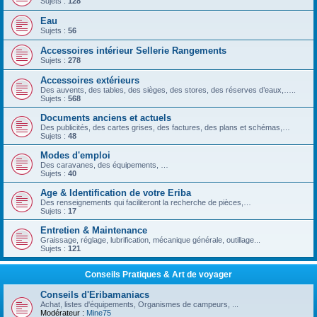
Sujets :
128
Eau
Sujets :
56
Accessoires intérieur Sellerie Rangements
Sujets :
278
Accessoires extérieurs
Des auvents, des tables, des sièges, des stores, des réserves d’eaux,…..
Sujets :
568
Documents anciens et actuels
Des publicités, des cartes grises, des factures, des plans et schémas,…
Sujets :
48
Modes d'emploi
Des caravanes, des équipements, …
Sujets :
40
Age & Identification de votre Eriba
Des renseignements qui faciliteront la recherche de pièces,…
Sujets :
17
Entretien & Maintenance
Graissage, réglage, lubrification, mécanique générale, outillage...
Sujets :
121
Conseils Pratiques & Art de voyager
Conseils d'Eribamaniacs
Achat, listes d'équipements, Organismes de campeurs, ...
Modérateur :
Mine75