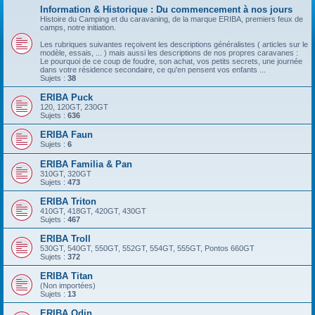
Information & Historique : Du commencement à nos jours
Histoire du Camping et du caravaning, de la marque ERIBA, premiers feux de
camps, notre initiation.
Les rubriques suivantes reçoivent les descriptions généralistes ( articles sur le
modèle, essais, ... ) mais aussi les descriptions de nos propres caravanes :
Le pourquoi de ce coup de foudre, son achat, vos petits secrets, une journée
dans votre résidence secondaire, ce qu'en pensent vos enfants ...
Sujets :
38
ERIBA Puck
120, 120GT, 230GT
Sujets :
636
ERIBA Faun
Sujets :
6
ERIBA Familia & Pan
310GT, 320GT
Sujets :
473
ERIBA Triton
410GT, 418GT, 420GT, 430GT
Sujets :
467
ERIBA Troll
530GT, 540GT, 550GT, 552GT, 554GT, 555GT, Pontos 660GT
Sujets :
372
ERIBA Titan
(Non importées)
Sujets :
13
ERIBA Odin