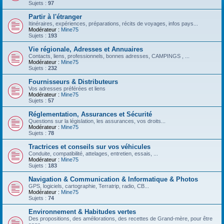
Sujets :
97
Partir à l'étranger
Itinéraires, expériences, préparations, récits de voyages, infos pays...
Modérateur :
Mine75
Sujets :
193
Vie régionale, Adresses et Annuaires
Contacts, liens, professionnels, bonnes adresses, CAMPINGS , ...
Modérateur :
Mine75
Sujets :
232
Fournisseurs & Distributeurs
Vos adresses préférées et liens
Modérateur :
Mine75
Sujets :
57
Réglementation, Assurances et Sécurité
Questions sur la législation, les assurances, vos droits...
Modérateur :
Mine75
Sujets :
78
Tractrices et conseils sur vos véhicules
Conduite, compatibilité, attelages, entretien, essais, ...
Modérateur :
Mine75
Sujets :
183
Navigation & Communication & Informatique & Photos
GPS, logiciels, cartographie, Terratrip, radio, CB...
Modérateur :
Mine75
Sujets :
74
Environnement & Habitudes vertes
Des propositions, des améliorations, des recettes de Grand-mère, pour être