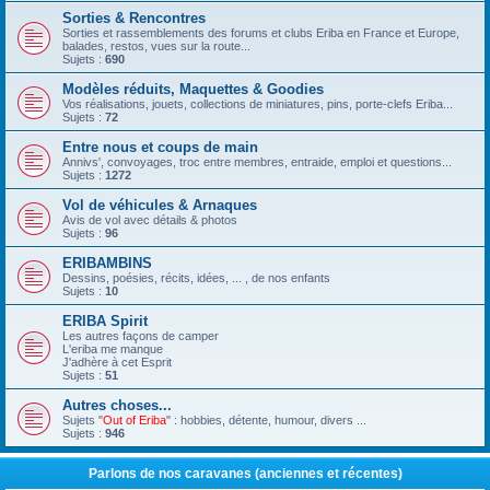
Sorties & Rencontres
Sorties et rassemblements des forums et clubs Eriba en France et Europe,
balades, restos, vues sur la route...
Sujets :
690
Modèles réduits, Maquettes & Goodies
Vos réalisations, jouets, collections de miniatures, pins, porte-clefs Eriba...
Sujets :
72
Entre nous et coups de main
Annivs', convoyages, troc entre membres, entraide, emploi et questions...
Sujets :
1272
Vol de véhicules & Arnaques
Avis de vol avec détails & photos
Sujets :
96
ERIBAMBINS
Dessins, poésies, récits, idées, ... , de nos enfants
Sujets :
10
ERIBA Spirit
Les autres façons de camper
L'eriba me manque
J'adhère à cet Esprit
Sujets :
51
Autres choses...
Sujets "
Out of Eriba
" : hobbies, détente, humour, divers ...
Sujets :
946
Parlons de nos caravanes (anciennes et récentes)