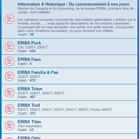
Information & Historique : Du commencement à nos jours
Histoire du Camping et du caravaning, de la marque ERIBA, premiers feux de
camps, notre initiation.
Les rubriques suivantes reçoivent les descriptions généralistes ( articles sur le
modèle, essais, ... ) mais aussi les descriptions de nos propres caravanes :
Le pourquoi de ce coup de foudre, son achat, vos petits secrets, une journée
dans votre résidence secondaire, ce qu'en pensent vos enfants ...
Sujets :
38
ERIBA Puck
120, 120GT, 230GT
Sujets :
635
ERIBA Faun
Sujets :
6
ERIBA Familia & Pan
310GT, 320GT
Sujets :
473
ERIBA Triton
410GT, 418GT, 420GT, 430GT
Sujets :
467
ERIBA Troll
530GT, 540GT, 550GT, 552GT, 554GT, 555GT, Pontos 660GT
Sujets :
372
ERIBA Titan
(Non importées)
Sujets :
13
ERIBA Odin