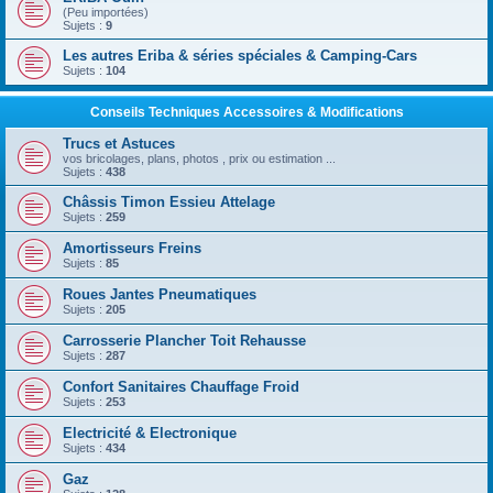
(Peu importées)
Sujets :
9
Les autres Eriba & séries spéciales & Camping-Cars
Sujets :
104
Conseils Techniques Accessoires & Modifications
Trucs et Astuces
vos bricolages, plans, photos , prix ou estimation ...
Sujets :
438
Châssis Timon Essieu Attelage
Sujets :
259
Amortisseurs Freins
Sujets :
85
Roues Jantes Pneumatiques
Sujets :
205
Carrosserie Plancher Toit Rehausse
Sujets :
287
Confort Sanitaires Chauffage Froid
Sujets :
253
Electricité & Electronique
Sujets :
434
Gaz