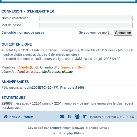
CONNEXION
•
S’ENREGISTRER
Nom d’utilisateur :
Mot de passe :
J’ai oublié mon mot de passe
Se souvenir de moi
QUI EST EN LIGNE
Au total il y a
1113
utilisateurs en ligne : 3 enregistrés, 0 invisible et 1110 invités (d’après le
nombre d’utilisateurs actifs ces 5 dernières minutes)
Le record du nombre d’utilisateurs en ligne est de
3381
, le jeu. 24 juil. 2025 04:22
Membres :
Ahrefs [Bot]
,
Chambord45
,
Semrush [Bot]
Légende :
Administrateurs
,
Modérateurs globaux
ANNIVERSAIRES
Félicitations à :
odin2009ETC420
(77),
François J
(69)
STATISTIQUES
228887
messages •
12154
sujets •
2204
membres • Le membre enregistré le plus récent
est
Jacques
.
Index du forum
Heures au format
UTC+02:00
Développé par
phpBB
® Forum Software © phpBB Limited
Traduit par
phpBB-fr.com