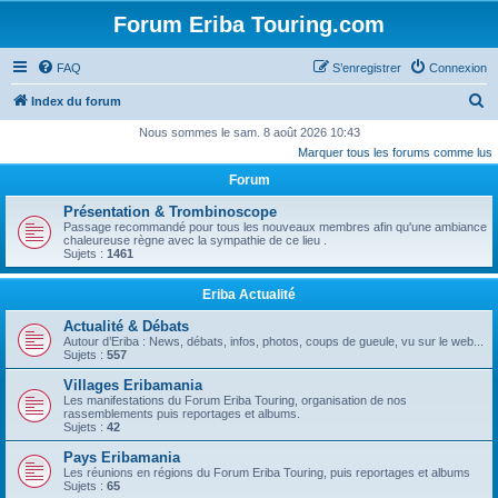
Forum Eriba Touring.com
FAQ
S’enregistrer
Connexion
R
Index du forum
e
Nous sommes le sam. 8 août 2026 10:43
Marquer tous les forums comme lus
c
Forum
h
e
Présentation & Trombinoscope
Passage recommandé pour tous les nouveaux membres afin qu'une ambiance
r
chaleureuse règne avec la sympathie de ce lieu .
Sujets :
1461
c
h
Eriba Actualité
e
Actualité & Débats
r
Autour d’Eriba : News, débats, infos, photos, coups de gueule, vu sur le web...
Sujets :
557
Villages Eribamania
Les manifestations du Forum Eriba Touring, organisation de nos
rassemblements puis reportages et albums.
Sujets :
42
Pays Eribamania
Les réunions en régions du Forum Eriba Touring, puis reportages et albums
Sujets :
65