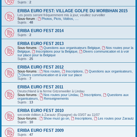
Sujets :
2
ERIBA EURO FEST: VILLAGE GOLFE DU MORBIHAN 2015
Les posts seront fréquemment mis à jour, veuillez surveiller
Sous-forum :
Photos, Picts, Vidéos, ....
Sujets :
48
ERIBA EURO FEST 2014
Sujets :
2
ERIBA EURO FEST 2013
Sous-forums :
Questions aux organisateurs Belgique
,
Nos routes pour la
Belgique
,
Inscriptions pour la Belgique
,
Divers communication et à voir
sur place pour la Belgique
Sujets :
25
ERIBA EURO FEST 2012
Sous-forums :
Nos routes
,
Inscriptions
,
Questions aux organisateurs
,
Divers communication et à voir sur place
Sujets :
7
ERIBA EURO FEST 2011
Deutschland‏ à la ferme Gitzenweiler à Lindau
Sous-forums :
Nos routes pour Lindau
,
Inscriptions
,
Questions aux
organisateurs
,
Renseignements
Sujets :
13
ERIBA EURO FEST 2010
seconde édition à Zarautz (Espagne) du 03/07 au 11/07
Sous-forums :
Show must go on
,
Inscriptions
,
Les routes pour Zarautz
Sujets :
10
ERIBA EURO FEST 2009
Sujets :
47