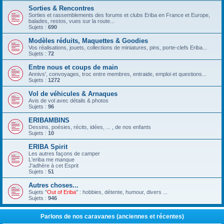
Sorties & Rencontres
Sorties et rassemblements des forums et clubs Eriba en France et Europe,
balades, restos, vues sur la route...
Sujets :
690
Modèles réduits, Maquettes & Goodies
Vos réalisations, jouets, collections de miniatures, pins, porte-clefs Eriba...
Sujets :
72
Entre nous et coups de main
Annivs', convoyages, troc entre membres, entraide, emploi et questions...
Sujets :
1272
Vol de véhicules & Arnaques
Avis de vol avec détails & photos
Sujets :
96
ERIBAMBINS
Dessins, poésies, récits, idées, ... , de nos enfants
Sujets :
10
ERIBA Spirit
Les autres façons de camper
L'eriba me manque
J'adhère à cet Esprit
Sujets :
51
Autres choses...
Sujets "
Out of Eriba
" : hobbies, détente, humour, divers ...
Sujets :
946
Parlons de nos caravanes (anciennes et récentes)