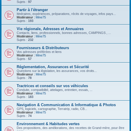
Sujets :
97
Partir à l'étranger
Itinéraires, expériences, préparations, récits de voyages, infos pays...
Modérateur :
Mine75
Sujets :
193
Vie régionale, Adresses et Annuaires
Contacts, liens, professionnels, bonnes adresses, CAMPINGS , ...
Modérateur :
Mine75
Sujets :
232
Fournisseurs & Distributeurs
Vos adresses préférées et liens
Modérateur :
Mine75
Sujets :
57
Réglementation, Assurances et Sécurité
Questions sur la législation, les assurances, vos droits...
Modérateur :
Mine75
Sujets :
78
Tractrices et conseils sur vos véhicules
Conduite, compatibilité, attelages, entretien, essais, ...
Modérateur :
Mine75
Sujets :
183
Navigation & Communication & Informatique & Photos
GPS, logiciels, cartographie, Terratrip, radio, CB...
Modérateur :
Mine75
Sujets :
74
Environnement & Habitudes vertes
Des propositions, des améliorations, des recettes de Grand-mère, pour être