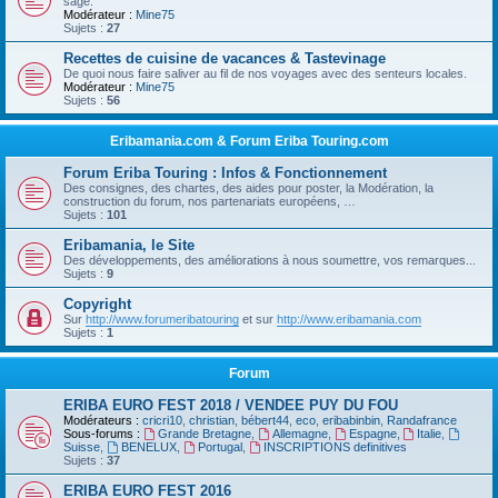
sage.
Modérateur :
Mine75
Sujets :
27
Recettes de cuisine de vacances & Tastevinage
De quoi nous faire saliver au fil de nos voyages avec des senteurs locales.
Modérateur :
Mine75
Sujets :
56
Eribamania.com & Forum Eriba Touring.com
Forum Eriba Touring : Infos & Fonctionnement
Des consignes, des chartes, des aides pour poster, la Modération, la
construction du forum, nos partenariats européens, …
Sujets :
101
Eribamania, le Site
Des développements, des améliorations à nous soumettre, vos remarques...
Sujets :
9
Copyright
Sur
http://www.forumeribatouring
et sur
http://www.eribamania.com
Sujets :
1
Forum
ERIBA EURO FEST 2018 / VENDEE PUY DU FOU
Modérateurs :
cricri10
,
christian
,
bébert44
,
eco
,
eribabinbin
,
Randafrance
Sous-forums :
Grande Bretagne
,
Allemagne
,
Espagne
,
Italie
,
Suisse
,
BENELUX
,
Portugal
,
INSCRIPTIONS definitives
Sujets :
37
ERIBA EURO FEST 2016