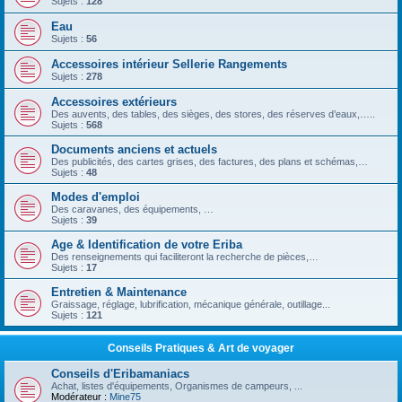
Sujets :
128
Eau
Sujets :
56
Accessoires intérieur Sellerie Rangements
Sujets :
278
Accessoires extérieurs
Des auvents, des tables, des sièges, des stores, des réserves d’eaux,…..
Sujets :
568
Documents anciens et actuels
Des publicités, des cartes grises, des factures, des plans et schémas,…
Sujets :
48
Modes d'emploi
Des caravanes, des équipements, …
Sujets :
39
Age & Identification de votre Eriba
Des renseignements qui faciliteront la recherche de pièces,…
Sujets :
17
Entretien & Maintenance
Graissage, réglage, lubrification, mécanique générale, outillage...
Sujets :
121
Conseils Pratiques & Art de voyager
Conseils d'Eribamaniacs
Achat, listes d'équipements, Organismes de campeurs, ...
Modérateur :
Mine75