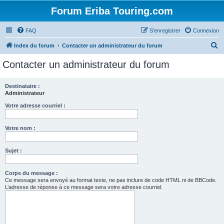
Forum Eriba Touring.com
FAQ
S’enregistrer
Connexion
R
Index du forum
Contacter un administrateur du forum
e
Contacter un administrateur du forum
c
h
Destinataire :
Administrateur
e
r
Votre adresse courriel :
c
Votre nom :
h
e
Sujet :
r
Corps du message :
Ce message sera envoyé au format texte, ne pas inclure de code HTML ni de BBCode.
L’adresse de réponse à ce message sera votre adresse courriel.