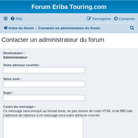
Forum Eriba Touring.com
FAQ
S’enregistrer
Connexion
R
Index du forum
Contacter un administrateur du forum
e
Contacter un administrateur du forum
c
h
Destinataire :
Administrateur
e
r
Votre adresse courriel :
c
Votre nom :
h
e
Sujet :
r
Corps du message :
Ce message sera envoyé au format texte, ne pas inclure de code HTML ni de BBCode.
L’adresse de réponse à ce message sera votre adresse courriel.