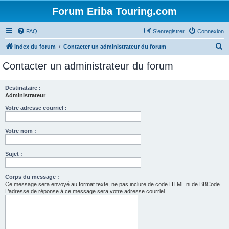
Forum Eriba Touring.com
FAQ
S’enregistrer
Connexion
R
Index du forum
Contacter un administrateur du forum
e
Contacter un administrateur du forum
c
h
Destinataire :
Administrateur
e
r
Votre adresse courriel :
c
Votre nom :
h
e
Sujet :
r
Corps du message :
Ce message sera envoyé au format texte, ne pas inclure de code HTML ni de BBCode.
L’adresse de réponse à ce message sera votre adresse courriel.