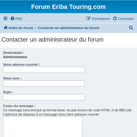
Forum Eriba Touring.com
FAQ
S’enregistrer
Connexion
R
Index du forum
Contacter un administrateur du forum
e
Contacter un administrateur du forum
c
h
Destinataire :
Administrateur
e
r
Votre adresse courriel :
c
Votre nom :
h
e
Sujet :
r
Corps du message :
Ce message sera envoyé au format texte, ne pas inclure de code HTML ni de BBCode.
L’adresse de réponse à ce message sera votre adresse courriel.