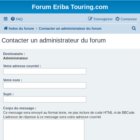
Forum Eriba Touring.com
FAQ
S’enregistrer
Connexion
R
Index du forum
Contacter un administrateur du forum
e
Contacter un administrateur du forum
c
h
Destinataire :
Administrateur
e
r
Votre adresse courriel :
c
Votre nom :
h
e
Sujet :
r
Corps du message :
Ce message sera envoyé au format texte, ne pas inclure de code HTML ni de BBCode.
L’adresse de réponse à ce message sera votre adresse courriel.