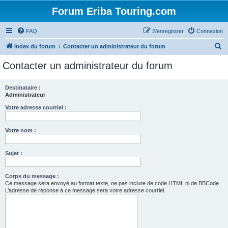
Forum Eriba Touring.com
FAQ
S’enregistrer
Connexion
R
Index du forum
Contacter un administrateur du forum
e
Contacter un administrateur du forum
c
h
Destinataire :
Administrateur
e
r
Votre adresse courriel :
c
Votre nom :
h
e
Sujet :
r
Corps du message :
Ce message sera envoyé au format texte, ne pas inclure de code HTML ni de BBCode.
L’adresse de réponse à ce message sera votre adresse courriel.