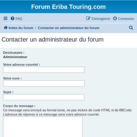
Forum Eriba Touring.com
FAQ
S’enregistrer
Connexion
R
Index du forum
Contacter un administrateur du forum
e
Contacter un administrateur du forum
c
h
Destinataire :
Administrateur
e
r
Votre adresse courriel :
c
Votre nom :
h
e
Sujet :
r
Corps du message :
Ce message sera envoyé au format texte, ne pas inclure de code HTML ni de BBCode.
L’adresse de réponse à ce message sera votre adresse courriel.