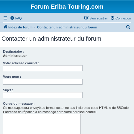
Forum Eriba Touring.com
FAQ
S’enregistrer
Connexion
R
Index du forum
Contacter un administrateur du forum
e
Contacter un administrateur du forum
c
h
Destinataire :
Administrateur
e
r
Votre adresse courriel :
c
Votre nom :
h
e
Sujet :
r
Corps du message :
Ce message sera envoyé au format texte, ne pas inclure de code HTML ni de BBCode.
L’adresse de réponse à ce message sera votre adresse courriel.