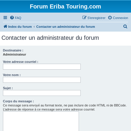
Forum Eriba Touring.com
FAQ
S’enregistrer
Connexion
R
Index du forum
Contacter un administrateur du forum
e
Contacter un administrateur du forum
c
h
Destinataire :
Administrateur
e
r
Votre adresse courriel :
c
Votre nom :
h
e
Sujet :
r
Corps du message :
Ce message sera envoyé au format texte, ne pas inclure de code HTML ni de BBCode.
L’adresse de réponse à ce message sera votre adresse courriel.