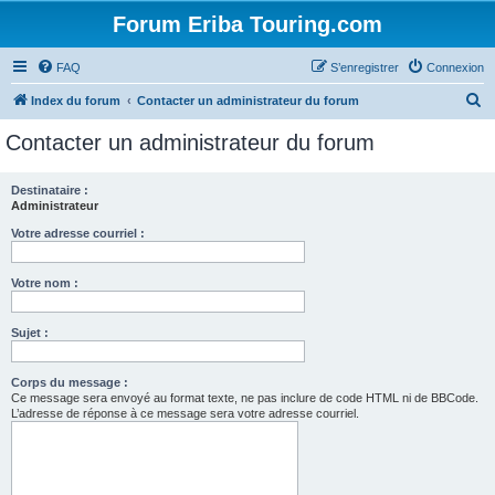
Forum Eriba Touring.com
FAQ
S’enregistrer
Connexion
R
Index du forum
Contacter un administrateur du forum
e
Contacter un administrateur du forum
c
h
Destinataire :
Administrateur
e
r
Votre adresse courriel :
c
Votre nom :
h
e
Sujet :
r
Corps du message :
Ce message sera envoyé au format texte, ne pas inclure de code HTML ni de BBCode.
L’adresse de réponse à ce message sera votre adresse courriel.