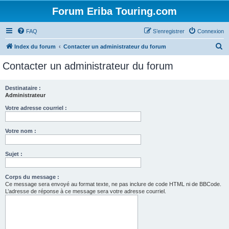
Forum Eriba Touring.com
FAQ
S’enregistrer
Connexion
R
Index du forum
Contacter un administrateur du forum
e
Contacter un administrateur du forum
c
h
Destinataire :
Administrateur
e
r
Votre adresse courriel :
c
Votre nom :
h
e
Sujet :
r
Corps du message :
Ce message sera envoyé au format texte, ne pas inclure de code HTML ni de BBCode.
L’adresse de réponse à ce message sera votre adresse courriel.