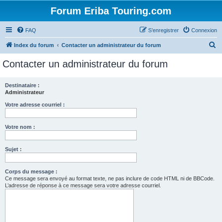
Forum Eriba Touring.com
FAQ
S’enregistrer
Connexion
R
Index du forum
Contacter un administrateur du forum
e
Contacter un administrateur du forum
c
h
Destinataire :
Administrateur
e
r
Votre adresse courriel :
c
Votre nom :
h
e
Sujet :
r
Corps du message :
Ce message sera envoyé au format texte, ne pas inclure de code HTML ni de BBCode.
L’adresse de réponse à ce message sera votre adresse courriel.