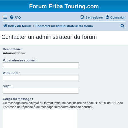
Forum Eriba Touring.com
FAQ
S’enregistrer
Connexion
R
Index du forum
Contacter un administrateur du forum
e
Contacter un administrateur du forum
c
h
Destinataire :
Administrateur
e
r
Votre adresse courriel :
c
Votre nom :
h
e
Sujet :
r
Corps du message :
Ce message sera envoyé au format texte, ne pas inclure de code HTML ni de BBCode.
L’adresse de réponse à ce message sera votre adresse courriel.