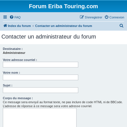
Forum Eriba Touring.com
FAQ
S’enregistrer
Connexion
R
Index du forum
Contacter un administrateur du forum
e
Contacter un administrateur du forum
c
h
Destinataire :
Administrateur
e
r
Votre adresse courriel :
c
Votre nom :
h
e
Sujet :
r
Corps du message :
Ce message sera envoyé au format texte, ne pas inclure de code HTML ni de BBCode.
L’adresse de réponse à ce message sera votre adresse courriel.