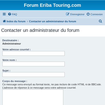
Forum Eriba Touring.com
FAQ
S’enregistrer
Connexion
R
Index du forum
Contacter un administrateur du forum
e
Contacter un administrateur du forum
c
h
Destinataire :
Administrateur
e
r
Votre adresse courriel :
c
Votre nom :
h
e
Sujet :
r
Corps du message :
Ce message sera envoyé au format texte, ne pas inclure de code HTML ni de BBCode.
L’adresse de réponse à ce message sera votre adresse courriel.