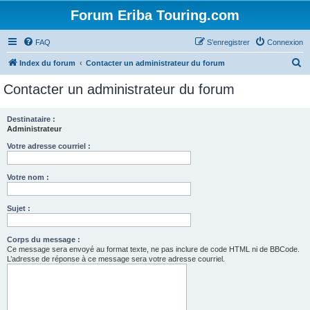
Forum Eriba Touring.com
FAQ
S’enregistrer
Connexion
R
Index du forum
Contacter un administrateur du forum
e
Contacter un administrateur du forum
c
h
Destinataire :
Administrateur
e
r
Votre adresse courriel :
c
Votre nom :
h
e
Sujet :
r
Corps du message :
Ce message sera envoyé au format texte, ne pas inclure de code HTML ni de BBCode.
L’adresse de réponse à ce message sera votre adresse courriel.