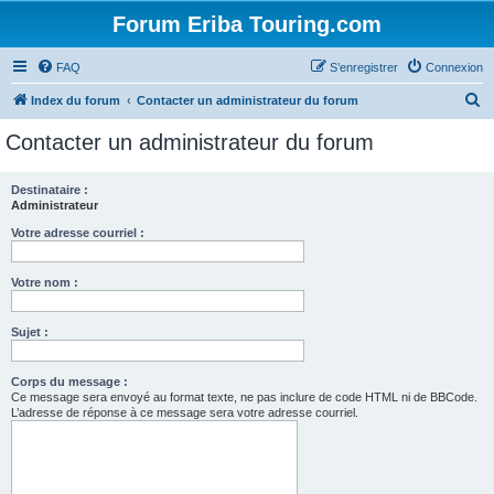
Forum Eriba Touring.com
FAQ
S’enregistrer
Connexion
R
Index du forum
Contacter un administrateur du forum
e
Contacter un administrateur du forum
c
h
Destinataire :
Administrateur
e
r
Votre adresse courriel :
c
Votre nom :
h
e
Sujet :
r
Corps du message :
Ce message sera envoyé au format texte, ne pas inclure de code HTML ni de BBCode.
L’adresse de réponse à ce message sera votre adresse courriel.