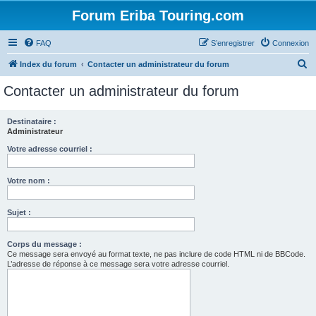
Forum Eriba Touring.com
FAQ
S’enregistrer
Connexion
R
Index du forum
Contacter un administrateur du forum
e
Contacter un administrateur du forum
c
h
Destinataire :
Administrateur
e
r
Votre adresse courriel :
c
Votre nom :
h
e
Sujet :
r
Corps du message :
Ce message sera envoyé au format texte, ne pas inclure de code HTML ni de BBCode.
L’adresse de réponse à ce message sera votre adresse courriel.