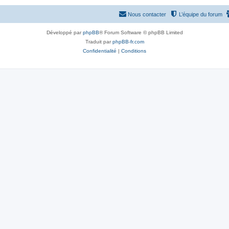
Nous contacter
L’équipe du forum
Développé par
phpBB
® Forum Software © phpBB Limited
Traduit par
phpBB-fr.com
Confidentialité
|
Conditions