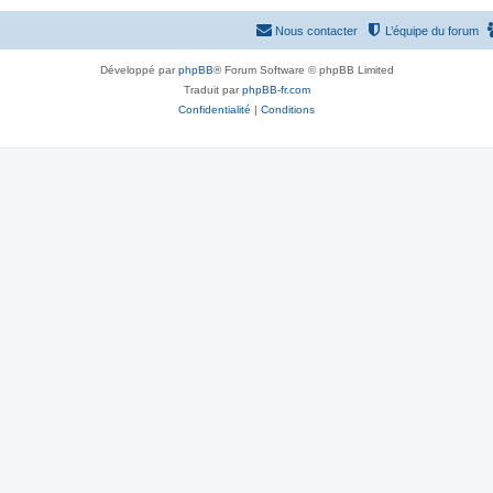
Nous contacter
L’équipe du forum
Développé par
phpBB
® Forum Software © phpBB Limited
Traduit par
phpBB-fr.com
Confidentialité
|
Conditions