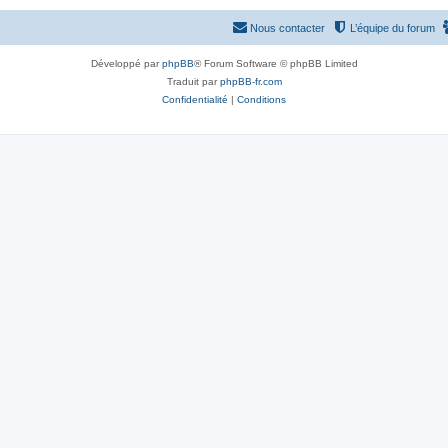
Nous contacter
L’équipe du forum
Développé par
phpBB
® Forum Software © phpBB Limited
Traduit par
phpBB-fr.com
Confidentialité
|
Conditions