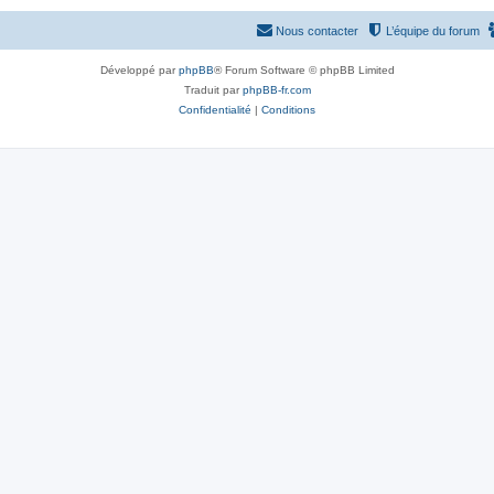
Nous contacter
L’équipe du forum
Développé par
phpBB
® Forum Software © phpBB Limited
Traduit par
phpBB-fr.com
Confidentialité
|
Conditions