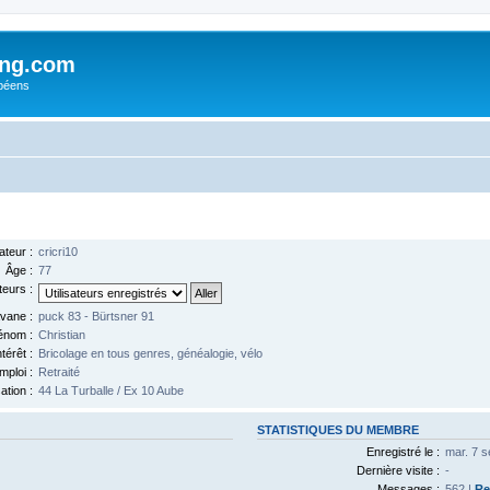
ing.com
péens
ateur :
cricri10
Âge :
77
teurs :
vane :
puck 83 - Bürtsner 91
énom :
Christian
térêt :
Bricolage en tous genres, généalogie, vélo
mploi :
Retraité
ation :
44 La Turballe / Ex 10 Aube
STATISTIQUES DU MEMBRE
Enregistré le :
mar. 7 s
Dernière visite :
-
Messages :
562 |
Re