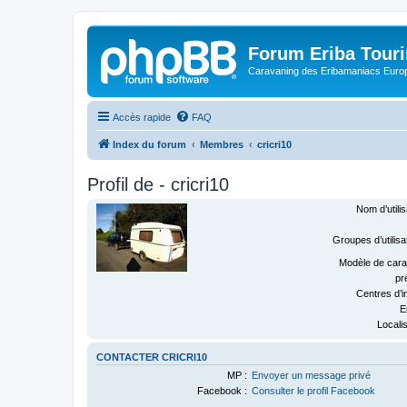
Forum Eriba Tour
Caravaning des Eribamaniacs Euro
Accès rapide
FAQ
Index du forum
Membres
cricri10
Profil de - cricri10
Nom d’utilis
Groupes d’utilisa
Modèle de cara
pr
Centres d’in
E
Localis
CONTACTER CRICRI10
MP :
Envoyer un message privé
Facebook :
Consulter le profil Facebook