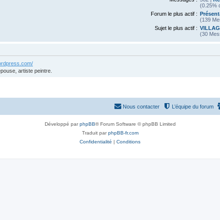
(0.25% d
Forum le plus actif :
Présent
(139 Me
Sujet le plus actif :
VILLAG
(30 Mes
wordpress.com/
pouse, artiste peintre.
Nous contacter
L’équipe du forum
Développé par
phpBB
® Forum Software © phpBB Limited
Traduit par
phpBB-fr.com
Confidentialité
|
Conditions