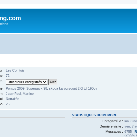
ing.com
péens
ur :
Les Comtois
e :
72
s :
e :
Pontos 2009, Superpuck 98, skoda karoq scout 2.0l tdi 190cv
m :
Jean-Paul, Martine
i :
Retraités
on :
25
STATISTIQUES DU MEMBRE
Enregistré le :
lun. 8 n
Dernière visite :
ven. 7 a
Messages :
6755 |
R
(2.95% d