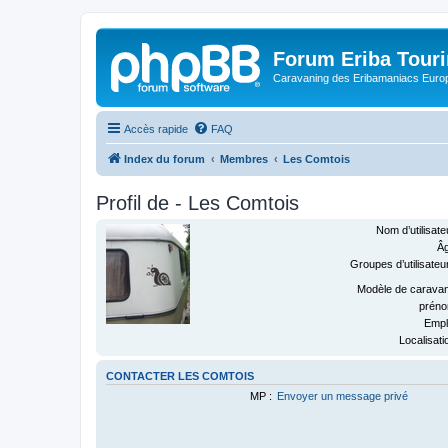
Forum Eriba Tour
Caravaning des Eribamaniacs Euro
Accès rapide
FAQ
Index du forum
Membres
Les Comtois
Profil de - Les Comtois
Nom d’utilisate
Âg
Groupes d’utilisateur
Modèle de caravan
préno
Emplo
Localisati
CONTACTER LES COMTOIS
MP :
Envoyer un message privé