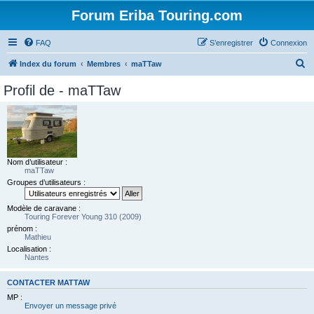
Forum Eriba Touring.com
FAQ
S’enregistrer
Connexion
R
Index du forum
Membres
maTTaw
e
Profil de - maTTaw
c
h
e
r
Nom d’utilisateur :
c
maTTaw
h
Groupes d’utilisateurs :
e
Modèle de caravane :
r
Touring Forever Young 310 (2009)
prénom :
Mathieu
Localisation :
Nantes
CONTACTER MATTAW
MP :
Envoyer un message privé