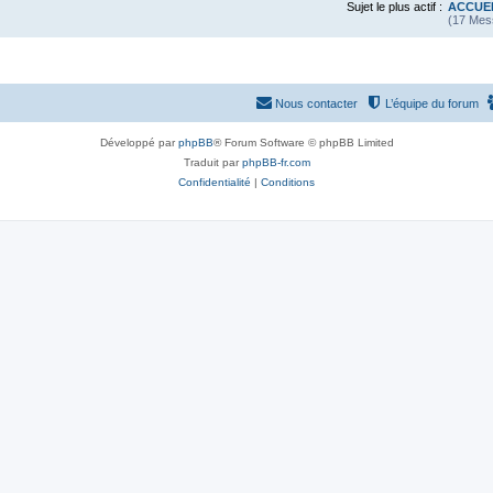
Sujet le plus actif :
ACCUE
(17 Mes
Nous contacter
L’équipe du forum
Développé par
phpBB
® Forum Software © phpBB Limited
Traduit par
phpBB-fr.com
Confidentialité
|
Conditions