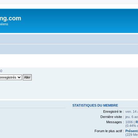
ing.com
péens
30
STATISTIQUES DU MEMBRE
Enregistré le :
ven. 14 
Dernière visite :
jeu. 6 a
Messages :
1006 |
R
(0.44% d
Forum le plus actif :
Présent
(229 Me