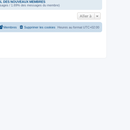
IL DES NOUVEAUX MEMBRES
sages / 1.69% des messages du membre)
Aller à
Membres
Supprimer les cookies
Heures au format
UTC+02:00