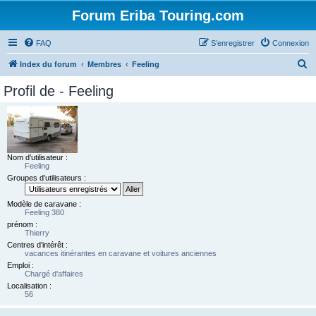
Forum Eriba Touring.com
FAQ
S’enregistrer
Connexion
R
Index du forum
Membres
Feeling
e
Profil de - Feeling
c
h
e
r
Nom d’utilisateur :
c
Feeling
Groupes d’utilisateurs :
h
e
Modèle de caravane :
Feeling 380
r
prénom :
Thierry
Centres d’intérêt :
vacances itinérantes en caravane et voitures anciennes
Emploi :
Chargé d'affaires
Localisation :
56