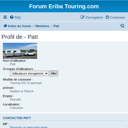
Forum Eriba Touring.com
FAQ
S’enregistrer
Connexion
R
Index du forum
Membres
Patt
e
Profil de - Patt
c
h
e
r
Nom d’utilisateur :
Patt
c
Groupes d’utilisateurs :
h
Modèle de caravane :
e
Touring 542 et qashqai
r
prénom :
Nadine et Patrick
Emploi :
Retraité
Localisation :
Calvados
CONTACTER PATT
MP :
Envoyer un message privé