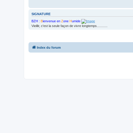
SIGNATURE
BZH :
B
ienvenue en
Z
one
H
umide
Vieillir, c'est la seule façon de vivre longtemps............
Index du forum