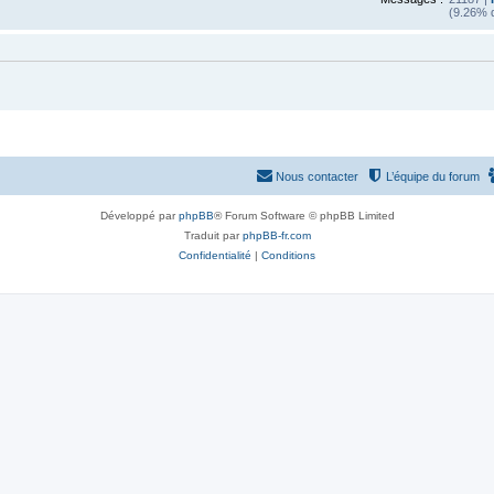
(9.26% d
Nous contacter
L’équipe du forum
Développé par
phpBB
® Forum Software © phpBB Limited
Traduit par
phpBB-fr.com
Confidentialité
|
Conditions