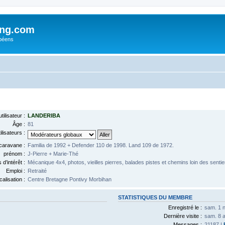
ing.com
péens
ilisateur :
LANDERIBA
Âge :
81
lisateurs :
caravane :
Familia de 1992 + Defender 110 de 1998. Land 109 de 1972.
prénom :
J-Pierre + Marie-Thé
d’intérêt :
Mécanique 4x4, photos, vieilles pierres, balades pistes et chemins loin des sentie
Emploi :
Retraité
calisation :
Centre Bretagne Pontivy Morbihan
STATISTIQUES DU MEMBRE
Enregistré le :
sam. 1 n
Dernière visite :
sam. 8 
Messages :
21187 |