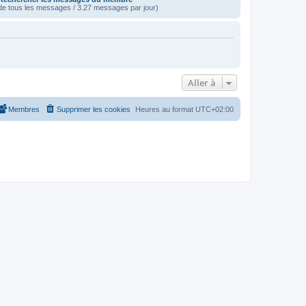
e tous les messages / 3.27 messages par jour)
Aller à
Membres
Supprimer les cookies
Heures au format
UTC+02:00