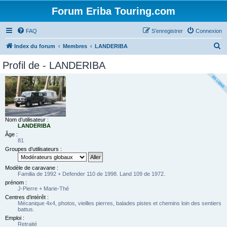
Forum Eriba Touring.com
FAQ
S’enregistrer
Connexion
R
Index du forum
Membres
LANDERIBA
e
Profil de - LANDERIBA
c
h
e
r
c
Nom d’utilisateur :
LANDERIBA
h
Âge :
81
e
Groupes d’utilisateurs :
r
Modèle de caravane :
Familia de 1992 + Defender 110 de 1998. Land 109 de 1972.
prénom :
J-Pierre + Marie-Thé
Centres d’intérêt :
Mécanique 4x4, photos, vieilles pierres, balades pistes et chemins loin des sentiers
battus.
Emploi :
Retraité