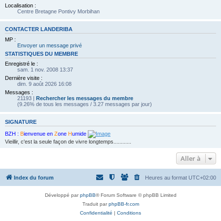
Localisation :
Centre Bretagne Pontivy Morbihan
CONTACTER LANDERIBA
MP :
Envoyer un message privé
STATISTIQUES DU MEMBRE
Enregistré le :
sam. 1 nov. 2008 13:37
Dernière visite :
dim. 9 août 2026 16:08
Messages :
21193 |
Rechercher les messages du membre
(9.26% de tous les messages / 3.27 messages par jour)
SIGNATURE
BZH :
B
ienvenue en
Z
one
H
umide
Vieillir, c'est la seule façon de vivre longtemps............
Aller à
Index du forum
Heures au format
UTC+02:00
Développé par
phpBB
® Forum Software © phpBB Limited
Traduit par
phpBB-fr.com
Confidentialité
|
Conditions