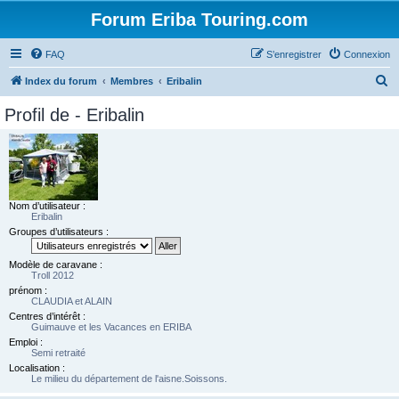
Forum Eriba Touring.com
FAQ
S’enregistrer
Connexion
R
Index du forum
Membres
Eribalin
e
Profil de - Eribalin
c
h
e
r
Nom d’utilisateur :
c
Eribalin
h
Groupes d’utilisateurs :
e
Modèle de caravane :
r
Troll 2012
prénom :
CLAUDIA et ALAIN
Centres d’intérêt :
Guimauve et les Vacances en ERIBA
Emploi :
Semi retraité
Localisation :
Le milieu du département de l'aisne.Soissons.