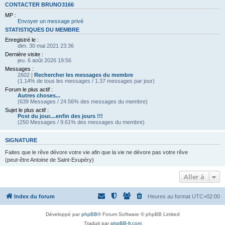
CONTACTER BRUNO3166
MP :
Envoyer un message privé
STATISTIQUES DU MEMBRE
Enregistré le :
dim. 30 mai 2021 23:36
Dernière visite :
jeu. 6 août 2026 19:56
Messages :
2602 |
Rechercher les messages du membre
(1.14% de tous les messages / 1.37 messages par jour)
Forum le plus actif :
Autres choses...
(639 Messages / 24.56% des messages du membre)
Sujet le plus actif :
Post du jour....enfin des jours !!!
(250 Messages / 9.61% des messages du membre)
SIGNATURE
Faites que le rêve dévore votre vie afin que la vie ne dévore pas votre rêve
(peut-être Antoine de Saint-Exupéry)
Aller à
Index du forum
Heures au format
UTC+02:00
Développé par
phpBB
® Forum Software © phpBB Limited
Traduit par
phpBB-fr.com