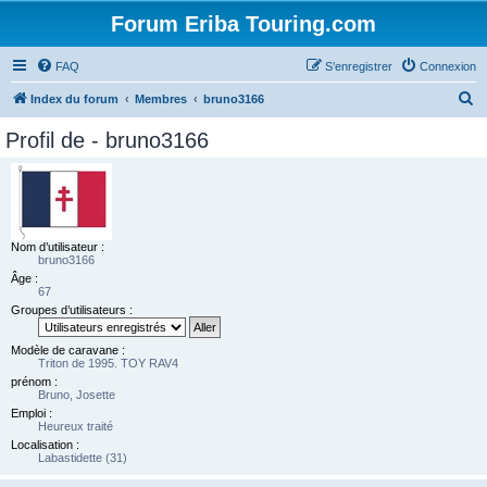
Forum Eriba Touring.com
FAQ
S’enregistrer
Connexion
R
Index du forum
Membres
bruno3166
e
Profil de - bruno3166
c
h
e
r
Nom d’utilisateur :
c
bruno3166
Âge :
h
67
e
Groupes d’utilisateurs :
r
Modèle de caravane :
Triton de 1995. TOY RAV4
prénom :
Bruno, Josette
Emploi :
Heureux traité
Localisation :
Labastidette (31)