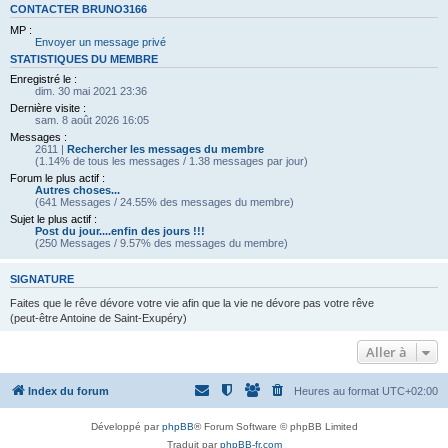
CONTACTER BRUNO3166
MP :
Envoyer un message privé
STATISTIQUES DU MEMBRE
Enregistré le :
dim. 30 mai 2021 23:36
Dernière visite :
sam. 8 août 2026 16:05
Messages :
2611 |
Rechercher les messages du membre
(1.14% de tous les messages / 1.38 messages par jour)
Forum le plus actif :
Autres choses...
(641 Messages / 24.55% des messages du membre)
Sujet le plus actif :
Post du jour....enfin des jours !!!
(250 Messages / 9.57% des messages du membre)
SIGNATURE
Faites que le rêve dévore votre vie afin que la vie ne dévore pas votre rêve
(peut-être Antoine de Saint-Exupéry)
Aller à
Index du forum
Heures au format
UTC+02:00
Développé par
phpBB
® Forum Software © phpBB Limited
Traduit par
phpBB-fr.com