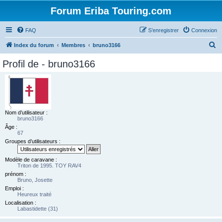
Forum Eriba Touring.com
FAQ
S’enregistrer
Connexion
R
Index du forum
Membres
bruno3166
e
Profil de - bruno3166
c
h
e
r
Nom d’utilisateur :
c
bruno3166
Âge :
h
67
e
Groupes d’utilisateurs :
r
Modèle de caravane :
Triton de 1995. TOY RAV4
prénom :
Bruno, Josette
Emploi :
Heureux traité
Localisation :
Labastidette (31)