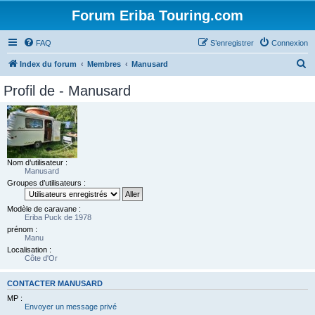
Forum Eriba Touring.com
FAQ
S’enregistrer
Connexion
R
Index du forum
Membres
Manusard
e
Profil de - Manusard
c
h
e
r
Nom d’utilisateur :
c
Manusard
h
Groupes d’utilisateurs :
e
Modèle de caravane :
r
Eriba Puck de 1978
prénom :
Manu
Localisation :
Côte d'Or
CONTACTER MANUSARD
MP :
Envoyer un message privé