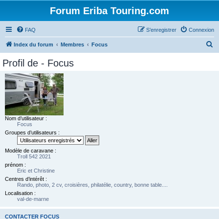
Forum Eriba Touring.com
FAQ
S’enregistrer
Connexion
R
Index du forum
Membres
Focus
e
Profil de - Focus
c
h
e
r
c
Nom d’utilisateur :
Focus
h
Groupes d’utilisateurs :
e
r
Modèle de caravane :
Troll 542 2021
prénom :
Eric et Christine
Centres d’intérêt :
Rando, photo, 2 cv, croisières, philatélie, country, bonne table....
Localisation :
val-de-marne
CONTACTER FOCUS