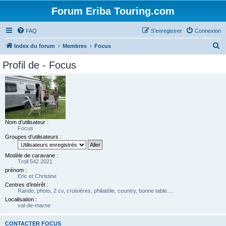
Forum Eriba Touring.com
FAQ
S’enregistrer
Connexion
R
Index du forum
Membres
Focus
e
Profil de - Focus
c
h
e
r
c
Nom d’utilisateur :
Focus
h
Groupes d’utilisateurs :
e
r
Modèle de caravane :
Troll 542 2021
prénom :
Eric et Christine
Centres d’intérêt :
Rando, photo, 2 cv, croisières, philatélie, country, bonne table....
Localisation :
val-de-marne
CONTACTER FOCUS